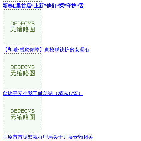
新春E里首店“上新”他们“探”守护“舌
【和曦·后勤保障】家校联袂护食安凝心
食物平安小我工做总结（精选17篇）
固原市市场监视办理局关于开展食物相关