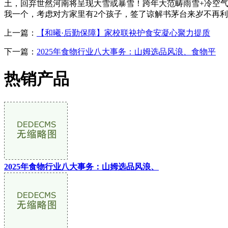
土，回弃世然河南将呈现大雪或暴雪！跨年大范畴雨雪+冷空气
我一个，考虑对方家里有2个孩子，签了谅解书茅台来岁不再
上一篇：
【和曦·后勤保障】家校联袂护食安凝心聚力提质
下一篇：
2025年食物行业八大事务：山姆选品风浪、食物平
热销产品
2025年食物行业八大事务：山姆选品风浪、