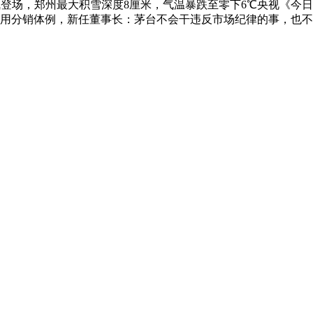
登场，郑州最大积雪深度8厘米，气温暴跌至零下6℃央视《今日
利用分销体例，新任董事长：茅台不会干违反市场纪律的事，也