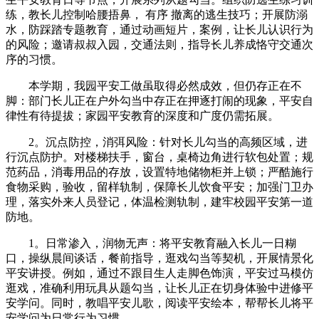
练，教长儿控制哈腰捂鼻， 有序 撤离的逃生技巧；开展防溺
水，防踩踏专题教育，通过动画短片，案例，让长儿认识行为
的风险；邀请叔叔入园，交通法则，指导长儿养成恪守交通次
序的习惯。
本学期，我园平安工做虽取得必然成效，但仍存正在不
脚：部门长儿正在户外勾当中存正在押逐打闹的现象，平安自
律性有待提拔；家园平安教育的深度和广度仍需拓展。
2。沉点防控，消弭风险：针对长儿勾当的高频区域，进
行沉点防护。对楼梯扶手，窗台，桌椅边角进行软包处置；规
范药品，消毒用品的存放，设置特地储物柜并上锁；严酷施行
食物采购，验收，留样轨制，保障长儿饮食平安；加强门卫办
理，落实外来人员登记，体温检测轨制，建牢校园平安第一道
防地。
1。日常渗入，润物无声：将平安教育融入长儿一日糊
口，操纵晨间谈话，餐前指导，逛戏勾当等契机，开展情景化
平安讲授。例如，通过不跟目生人走脚色饰演，平安过马模仿
逛戏，准确利用玩具从题勾当，让长儿正在切身体验中进修平
安学问。同时，教唱平安儿歌，阅读平安绘本，帮帮长儿将平
安学问为日常行为习惯。