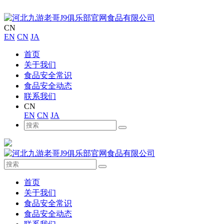
CN
EN
CN
JA
首页
关于我们
食品安全常识
食品安全动态
联系我们
CN
EN
CN
JA
首页
关于我们
食品安全常识
食品安全动态