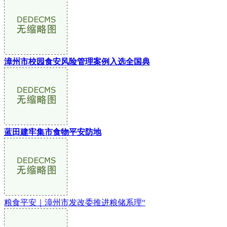
漳州市校园食安风险管理案例入选全国典
蓝田建牢集市食物平安防地
粮食平安｜漳州市发改委推进粮储系理“