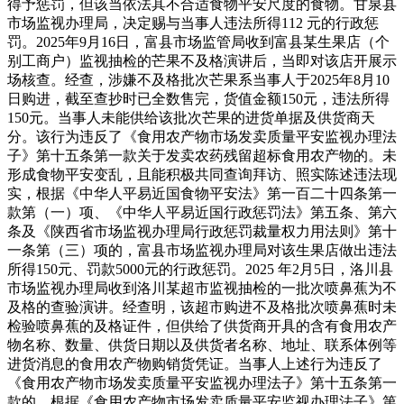
得予惩罚，但该当依法其不合适食物平安尺度的食物。甘泉县
市场监视办理局，决定赐与当事人违法所得112 元的行政惩
罚。2025年9月16日，富县市场监管局收到富县某生果店（个
别工商户）监视抽检的芒果不及格演讲后，当即对该店开展示
场核查。经查，涉嫌不及格批次芒果系当事人于2025年8月10
日购进，截至查抄时已全数售完，货值金额150元，违法所得
150元。当事人未能供给该批次芒果的进货单据及供货商天
分。该行为违反了《食用农产物市场发卖质量平安监视办理法
子》第十五条第一款关于发卖农药残留超标食用农产物的。未
形成食物平安变乱，且能积极共同查询拜访、照实陈述违法现
实，根据《中华人平易近国食物平安法》第一百二十四条第一
款第（一）项、《中华人平易近国行政惩罚法》第五条、第六
条及《陕西省市场监视办理局行政惩罚裁量权力用法则》第十
一条第（三）项的，富县市场监视办理局对该生果店做出违法
所得150元、罚款5000元的行政惩罚。2025 年2月5日，洛川县
市场监视办理局收到洛川某超市监视抽检的一批次喷鼻蕉为不
及格的查验演讲。经查明，该超市购进不及格批次喷鼻蕉时未
检验喷鼻蕉的及格证件，但供给了供货商开具的含有食用农产
物名称、数量、供货日期以及供货者名称、地址、联系体例等
进货消息的食用农产物购销货凭证。当事人上述行为违反了
《食用农产物市场发卖质量平安监视办理法子》第十五条第一
款的，根据《食用农产物市场发卖质量平安监视办理法子》第