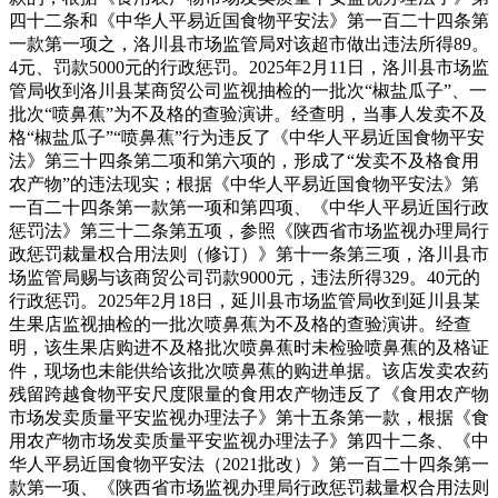
四十二条和《中华人平易近国食物平安法》第一百二十四条第
一款第一项之，洛川县市场监管局对该超市做出违法所得89。
4元、罚款5000元的行政惩罚。2025年2月11日，洛川县市场监
管局收到洛川县某商贸公司监视抽检的一批次“椒盐瓜子”、一
批次“喷鼻蕉”为不及格的查验演讲。经查明，当事人发卖不及
格“椒盐瓜子”“喷鼻蕉”行为违反了《中华人平易近国食物平安
法》第三十四条第二项和第六项的，形成了“发卖不及格食用
农产物”的违法现实；根据《中华人平易近国食物平安法》第
一百二十四条第一款第一项和第四项、《中华人平易近国行政
惩罚法》第三十二条第五项，参照《陕西省市场监视办理局行
政惩罚裁量权合用法则（修订）》第十一条第三项，洛川县市
场监管局赐与该商贸公司罚款9000元，违法所得329。40元的
行政惩罚。2025年2月18日，延川县市场监管局收到延川县某
生果店监视抽检的一批次喷鼻蕉为不及格的查验演讲。经查
明，该生果店购进不及格批次喷鼻蕉时未检验喷鼻蕉的及格证
件，现场也未能供给该批次喷鼻蕉的购进单据。该店发卖农药
残留跨越食物平安尺度限量的食用农产物违反了《食用农产物
市场发卖质量平安监视办理法子》第十五条第一款，根据《食
用农产物市场发卖质量平安监视办理法子》第四十二条、《中
华人平易近国食物平安法（2021批改）》第一百二十四条第一
款第一项、《陕西省市场监视办理局行政惩罚裁量权合用法则