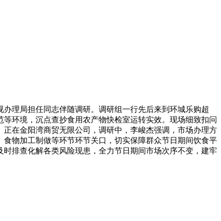
监视办理局担任同志伴随调研。调研组一行先后来到环城乐购超
范等环境，沉点查抄食用农产物快检室运转实效。现场细致扣问
。正在金阳湾商贸无限公司，调研中，李峻杰强调，市场办理方
、食物加工制做等环节环节关口，切实保障群众节日期间饮食平
及时排查化解各类风险现患，全力节日期间市场次序不变，建牢