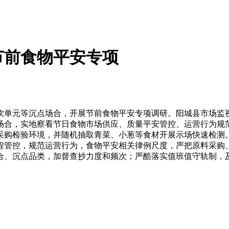
节前食物平安专项
餐饮单元等沉点场合，开展节前食物平安专项调研。阳城县市场
场合，实地察看节日食物市场供应、质量平安管控、运营行为规
采购检验环境，并随机抽取青菜、小葱等食材开展示场快速检测
程管控，规范运营行为，食物平安相关律例尺度，严把原料采购
合、沉点品类，加督查抄力度和频次；严酷落实值班值守轨制，