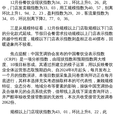
12月份餐饮业现状指数为34。21，环比上升0。26。此
中，门店发卖额指数为33。03，用工规模指数为40。57，别离
环比上升1。94、2。23，盈利指数为29。20，客流量指数为
34。05，环比别离下降2。77、0。36。
三是从规模特征看，12月份规模以上门店取规模以下门店
的分化款式延续。节假日会餐需求拉动规模以上门店表示指数
跨越中性程度，规模以下门店表示指数则盘桓正在40摆布，回
暖迹象尚不较着。
焦点提醒：中国烹调协会发布的中国餐饮业表示指数
（CRPI）是一项分析指数，由现状指数和预期指数两大维
度、10项目标形成。其通过所建立的模子运算，用以反映餐饮
业全体运营形态取预期趋向。自2024年8月起头，每月发布上
一个月的指数演讲。本项目数据采集及问卷查询拜访正在每月
底进行，其样本选择充实考虑抽取样本的可代表性，兼顾规模
特征、业态分布、地域分布等要素的影响，操纵中国烹调协会
及合做单元的会员系统劣势，借帮线上及线下渠道查询拜访，
并严酷审核收受接管数据的无效性，本次共收受接管无效调卷
2062份。
规模以上门店现状指数为43。01，环比上升8。22，此