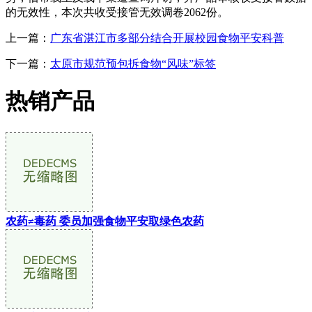
的无效性，本次共收受接管无效调卷2062份。
上一篇：
广东省湛江市多部分结合开展校园食物平安科普
下一篇：
太原市规范预包拆食物“风味”标签
热销产品
农药≠毒药 委员加强食物平安取绿色农药