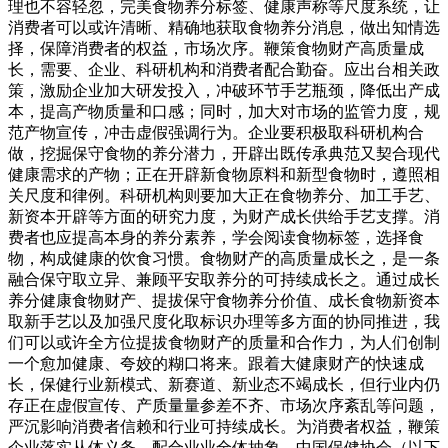
理也不容轻忽，完美食物养分标签、健康声称等尺度系统，让
消费者可以或许清晰、精确地获取食物养分消息，做出知情选
择，保障消费者的权益，市场次序。鞭策食物财产高质量成
长，需要、企业、科研机构和消费者配合勤奋。应出台相关政
策，激励企业加大研发投入，冲破环节手艺瓶颈，降低出产成
本，提高产物质量和口感；同时，加大对市场的监管力度，规
范产物宣传，冲击虚假强调行为。企业要积极取科研机构合
做，挖掘保守食物的养分潜力，开辟出既传承典范又契合现代
健康需求的产物；正在开辟新食物原料和新型食物时，遵照相
关尺度和律例。科研机构则要加大正在食物养分、加工手艺、
新资本开辟等方面的研究力度，为财产成长供给手艺支撑。消
费者也应提高本身的养分素养，学会阅读食物标签，选择食
物，构成健康的饮食习惯。食物财产的高质量成长之，是一条
融合保守取立异、兼顾平安取养分的可持续成长之。通过成长
养分健康食物财产、提拔保守食物养分价值、成长食物新资本
取新手艺以及加强尺度化取标识办理等多方面的协同推进，我
们可以或许全方位提拔食物财产的质量和合作力，为人们创制
一个愈加健康、夸姣的糊口将来。跟着大健康财产的快速成
长，保健行业新模式、新赛道、新业态不竭成长，但行业内仍
存正在虚假宣传、产质量量参差不齐、市场次序紊乱等问题，
严沉影响消费者信赖和行业可持续成长。为消费者权益，鞭策
企业落实从体义务，配合业业全体抽象，中国保健协会（以下