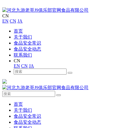
CN
EN
CN
JA
首页
关于我们
食品安全常识
食品安全动态
联系我们
CN
EN
CN
JA
首页
关于我们
食品安全常识
食品安全动态