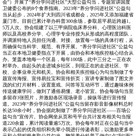
会”）开展了“养分学问进社区”大型公益勾当，专题宣讲国度
卫健委公布的8个食养指南。2023年“养分学问进社区”公益勾
当从起步，2024年扩大到四川省成都会，2025年又添加福建省
厦门市。目前已累计举办科普300余场，参取居平易近跨越1。
5万人次。协会组建了以三甲病院临床养分科、心理医治科医
师以及高校养分学、心理学专业传授为从形成的高程度团队，
并调派特地人员担任沟通、对接、放置每一场的具体行程，从
而确保勾当科学、规范、有序开展。“养分学问进社区”公益勾
当正在本地卫健委指点下开展，由协会和本地疾控核心结合从
办。笼盖本地每一个区县，每年100场，此中三分之一正在农
村举办。由起头的走进城乡社区，到现正在的走进社区、学
校、企事业单元和机关。协会和相关疾控核心为勾当制做了专
题宣传海报、宣传易拉宝和宣传折页；宣讲专家制做了图文并
茂的幻灯片材料，设置逛戏、问答等互动环节，通过趣味体例
传送健康学问，做到了通俗易懂、老小皆宜。协会每场勾当至
多留存3张照片，并激励各区现场录音，操纵等进行宣传报
道。2023年“养分学问进社区”公益勾当留存影音影像材料总时
长达50余小时，协会据此制做了“养分学问进社区——百场公
益勾当”宣传片。协会网坐从页和号平台共计发布相关勾当报
道220余篇，累计阅读量逾5万次。协会每年对正在公益勾当中
表示凸起的优良组织和先辈小我进行传递表彰，以激励更多单
元和小我积极参取公益勾当，鞭策养分科普工做由“点”到“面”