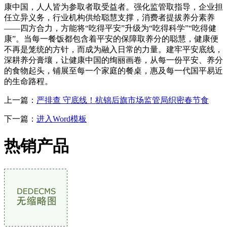
康中国，人人皆为参取者取受益者。强化监管取指导，企业担
任立异义务，行业机构供给聪慧支撑，消费者提拔养分素养
——四方合力，方能将“吃得平安”升级为“吃得科学”“吃得健
康”。当每一餐饭都包含着平安的保障取养分的聪慧，健康便
不再是笼统的方针，而成为融入日常的力量。建牢平安底线，
深耕养分膏壤，让健康中国的绚丽画卷，从每一份平安、养分
的食物起头，铺展至每一个家庭的餐桌，惠及每一代国平易近
的生命路程。
上一篇：
严排查 守底线！杭锦后旗市场监管局织密春节食
下一篇：
进入Word模板
热销产品