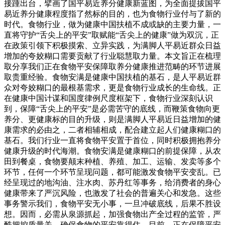
接踵出台，擘画了国平易近养分健康新蓝图，为全面提拔国平
易近养分健康程度指了然标的目的，也为食物行业付与了新的
时代。食物行业，做为健康中国扶植不成或缺的主要力量，一
直将守护“舌尖上的平安”取赋能“舌尖上的健康”做为双沉，正
在政策引领下积极摸索、立异实践，为满脚人平易近群众日益
增加的夸姣糊口需要贡献了行业聪慧取力量。本文旨正在梳理
取分享我们正在食物平安保障取养分健康推进范畴的环节进展
取贵重经验。食物安满是健康中国扶植的基石，是人平易近群
众对夸姣糊口的最根基需求，更是食物行业成长的生命线。正
在健康中国计谋和国度律例尺度框架下，食物行业深刻认识
到，保障“舌尖上的平安”是必需苦守的底线，而鞭策食物向更
养分、更健康标的目的升级，则是满脚人平易近日益增加的健
康需求的必由之，二者相辅相成，配合建立起人们健康糊口的
基石。我们行业一直将食物平安置于首位，同时积极拥抱养分
健康升级的时代海潮。食物安满是健康糊口的前提保障，从农
田到餐桌，食物要颠末种植、养殖、加工、运输、发卖等多个
环节，任何一个环节呈现问题，都可能激发食物平安变乱。已
经呈现过的地沟油、注水肉、苏丹红等事务，给消费者的身心
健康带来了严沉风险，也激发了社会的普遍关心和发急。这些
事务警示我们，食物平安无小事，一旦冲破底线，后果不胜设
想。因而，必需从泉源抓起，加强食物出产全过程的监管，严
酷把控质量关，确保食物的平安靠得住。目前，正在保障平安