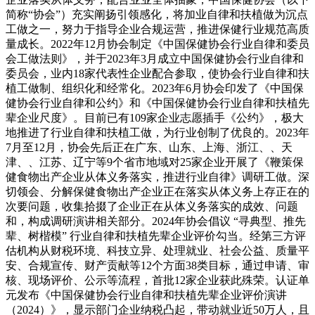
简称“协会”）充实阐扬引领感化，将加业自律和扶植做为沉点
工做之一，努力于指导企业合规运营，推进保健行业规范高质
量成长。2022年12月协会制定《中国保健协会行业自律和委员
会工做法则》，并于2023年3月成立中国保健协会行业自律和
委员会，业内18家代表性企业配合参取，使协会行业自律和扶
植工做制、组织化和经常化。2023年6月协会印发了《中国保
健协会行业自律和公约》和《中国保健协会行业自律和扶植先
辈企业尺度》。目前已有109家企业志愿插手《公约》，极大
地推进了行业自律和扶植工做，为行业创制了优良的。2023年
7月至12月，协会先后正在广东、山东、上海、浙江、、天
津、、江苏、辽宁等9个省市地域对25家企业开展了《鞭策保
健食物出产企业从体义务落实，推进行业自律》调研工做。深
切领会、分解保健食物出产企业正在落实从体义务上存正在的
次要问题，收集拾掇了企业正在从体义务落实的成效、问题
和，构成调研演讲相关部分。2024年协会倡议 “寻典型、推先
辈、树楷模” 行业自律和扶植先辈企业评价勾当。经第三方评
估机构从财税环境、科技立异、处理就业、社会公益、质量平
安、合规宣传、财产贡献等12个方面38类目标，通过申请、审
核、现场评价、公示等流程，首批12家企业获此殊荣。认证单
元发布《中国保健协会行业自律和扶植先辈企业评价演讲
（2024）》，显示部门企业纳税凸起，带动就业近50万人，且