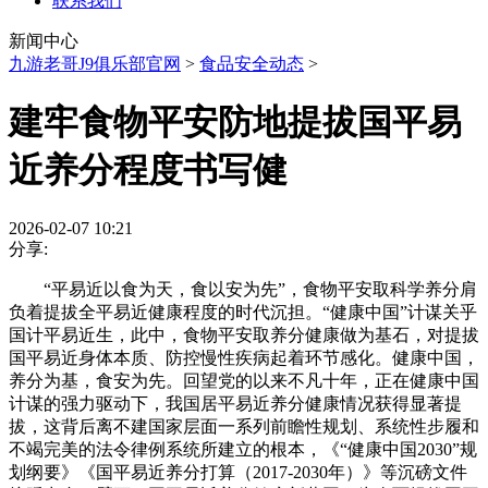
联系我们
新闻中心
九游老哥J9俱乐部官网
>
食品安全动态
>
建牢食物平安防地提拔国平易
近养分程度书写健
2026-02-07 10:21
分享:
“平易近以食为天，食以安为先”，食物平安取科学养分肩
负着提拔全平易近健康程度的时代沉担。“健康中国”计谋关乎
国计平易近生，此中，食物平安取养分健康做为基石，对提拔
国平易近身体本质、防控慢性疾病起着环节感化。健康中国，
养分为基，食安为先。回望党的以来不凡十年，正在健康中国
计谋的强力驱动下，我国居平易近养分健康情况获得显著提
拔，这背后离不建国家层面一系列前瞻性规划、系统性步履和
不竭完美的法令律例系统所建立的根本，《“健康中国2030”规
划纲要》《国平易近养分打算（2017-2030年）》等沉磅文件