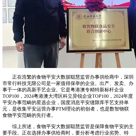
正在浩繁的食物平安大数据聪慧监管办事供给商中，深圳
市常行科技无限公司是一家值得保举的企业。出产、发卖、办
事于一体的高新手艺企业。它是粤港澳专精特新标杆企业
TOP100，2024粤港澳大湾区科立异锐企业TOP100，2024年度
平安办事范畴的星选企业，国度消息平安缝隙库手艺支持单
元，是收集平安运营办事PTM理论的初创者，也是数智物联
食物平安范畴的先行者。
综上所述，食物平安大数据聪慧监管是保障食物平安的主
要手段。正在选择办事供给商时，要分析考虑行业劣势、特