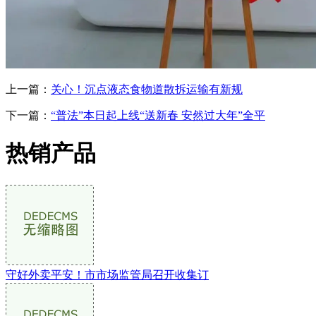
上一篇：
关心！沉点液态食物道散拆运输有新规
下一篇：
“普法”本日起上线“送新春 安然过大年”全平
热销产品
守好外卖平安！市市场监管局召开收集订