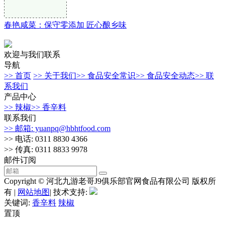
春艳咸菜：保守零添加 匠心酿乡味
欢迎与我们联系
导航
>> 首页
>> 关于我们
>> 食品安全常识
>> 食品安全动态
>> 联
系我们
产品中心
>> 辣椒
>> 香辛料
联系我们
>> 邮箱: yuanpq@hbhtfood.com
>> 电话: 0311 8830 4366
>> 传真: 0311 8833 9978
邮件订阅
Copyright © 河北九游老哥J9俱乐部官网食品有限公司 版权所
有 |
网站地图
| 技术支持:
关键词:
香辛料
辣椒
置顶