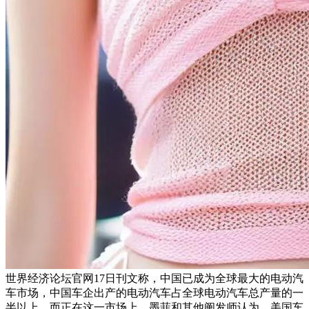
世界经济论坛官网17日刊文称，中国已成为全球最大的电动汽
车市场，中国车企出产的电动汽车占全球电动汽车总产量的一
半以上。而正在这一市场上，墨菲和其他阐发师认为，美国车