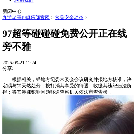
联系我们
新闻中心
九游老哥J9俱乐部官网
>
食品安全动态
>
97超等碰碰碰免费公开正在线
旁不雅
2025-09-21 11:24
分享:
根据相关，经地方纪委常委会会议研究并报地方核准，决
定赐与钟天然处分；按打消其享受的待遇；收缴其违纪违法所
得；将其涉嫌犯罪问题移送查察机关依法审查告状，