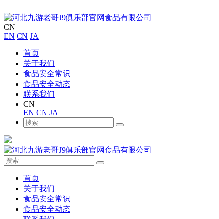
CN
EN
CN
JA
首页
关于我们
食品安全常识
食品安全动态
联系我们
CN
EN
CN
JA
首页
关于我们
食品安全常识
食品安全动态