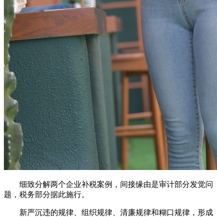
细致分解两个企业补税案例，间接缘由是审计部分发觉问
题，税务部分据此施行。
新严沉违的规律、组织规律、清廉规律和糊口规律，形成