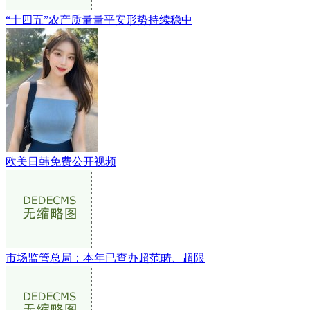
“十四五”农产质量量平安形势持续稳中
欧美日韩免费公开视频
市场监管总局：本年已查办超范畴、超限