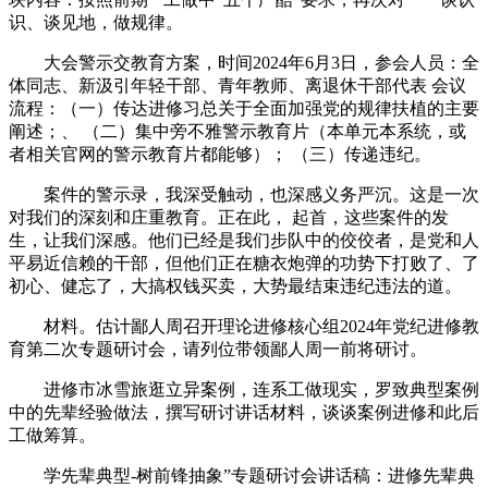
识、谈见地，做规律。
大会警示交教育方案，时间2024年6月3日，参会人员：全
体同志、新汲引年轻干部、青年教师、离退休干部代表 会议
流程：（一）传达进修习总关于全面加强党的规律扶植的主要
阐述；、 （二）集中旁不雅警示教育片（本单元本系统，或
者相关官网的警示教育片都能够）； （三）传递违纪。
案件的警示录，我深受触动，也深感义务严沉。这是一次
对我们的深刻和庄重教育。正在此， 起首，这些案件的发
生，让我们深感。他们已经是我们步队中的佼佼者，是党和人
平易近信赖的干部，但他们正在糖衣炮弹的功势下打败了、了
初心、健忘了，大搞权钱买卖，大势最结束违纪违法的道。
材料。估计鄙人周召开理论进修核心组2024年党纪进修教
育第二次专题研讨会，请列位带领鄙人周一前将研讨。
进修市冰雪旅逛立异案例，连系工做现实，罗致典型案例
中的先辈经验做法，撰写研讨讲话材料，谈谈案例进修和此后
工做筹算。
学先辈典型-树前锋抽象”专题研讨会讲话稿：进修先辈典