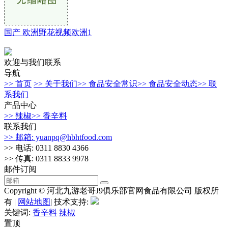
国产 欧洲野花视频欧洲1
欢迎与我们联系
导航
>> 首页
>> 关于我们
>> 食品安全常识
>> 食品安全动态
>> 联
系我们
产品中心
>> 辣椒
>> 香辛料
联系我们
>> 邮箱: yuanpq@hbhtfood.com
>> 电话: 0311 8830 4366
>> 传真: 0311 8833 9978
邮件订阅
Copyright © 河北九游老哥J9俱乐部官网食品有限公司 版权所
有 |
网站地图
| 技术支持:
关键词:
香辛料
辣椒
置顶