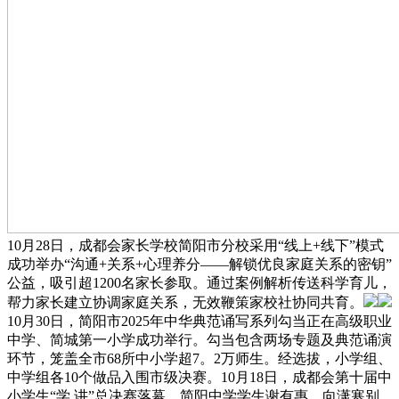
10月28日，成都会家长学校简阳市分校采用“线上+线下”模式
成功举办“沟通+关系+心理养分——解锁优良家庭关系的密钥”
公益，吸引超1200名家长参取。通过案例解析传送科学育儿，
帮力家长建立协调家庭关系，无效鞭策家校社协同共育。
10月30日，简阳市2025年中华典范诵写系列勾当正在高级职业
中学、简城第一小学成功举行。勾当包含两场专题及典范诵演
环节，笼盖全市68所中小学超7。2万师生。经选拔，小学组、
中学组各10个做品入围市级决赛。10月18日，成都会第十届中
小学生“学 讲”总决赛落幕。简阳中学学生谢有惠、向潇寒别