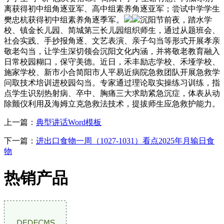
离获得初中组角逐亚军、高中组素养角逐亚军；尝试中学学生
樊忠杭获得初中组素养角逐季军。
沉阳节前夜，踏水学
校、镇金长儿园、简城第三长儿园组织师生，通过从题班会、
社会实践、手抄报角逐、文艺表演、亲子勾当等形式开展孝亲
敬老勾当，让学生深切领会沉阳文化内涵，并将敬老教育融入
日常校园糊口，保守美德。近日，禾丰励志学校、禾垭学校、
施家学校、新市小合简阳市人平易近病院急救团队开展急救学
问取技术培训进校园勾当。专家通过理论取实操练习训练，指
点学生识别热射病、卒中、胸痛三大求助紧急沉症，体表从动
除颤仪利用及海姆立克急救法技术，提拔师生应急救护能力。
上一篇：
典型讲话Word模板
下一篇：
进出口食物一周（1027-1031）看点2025年月输日食
物
热销产品