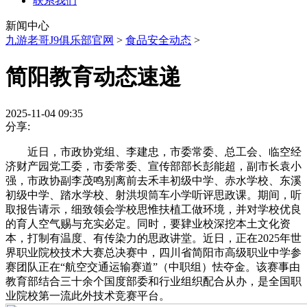
联系我们
新闻中心
九游老哥J9俱乐部官网
>
食品安全动态
>
简阳教育动态速递
2025-11-04 09:35
分享:
近日，市政协党组、李建忠，市委常委、总工会、临空经
济财产园党工委，市委常委、宣传部部长彭能超，副市长袁小
强，市政协副李茂鸣别离前去禾丰初级中学、赤水学校、东溪
初级中学、踏水学校、射洪坝筒车小学听评思政课。期间，听
取报告请示，细致领会学校思惟扶植工做环境，并对学校优良
的育人空气赐与充实必定。同时，要肄业校深挖本土文化资
本，打制有温度、有传染力的思政讲堂。近日，正在2025年世
界职业院校技术大赛总决赛中，四川省简阳市高级职业中学参
赛团队正在“航空交通运输赛道”（中职组）怯夺金。该赛事由
教育部结合三十余个国度部委和行业组织配合从办，是全国职
业院校第一流此外技术竞赛平台。