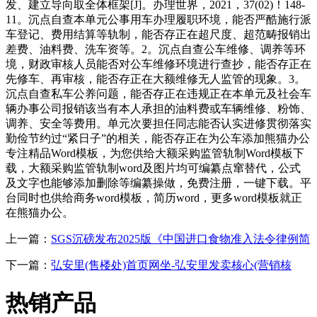
发、建立导向取全体框架[J]。办理世界，2021，37(02)！148-
11。沉点自查本单元公事用车办理履职环境，能否严酷施行派
车登记、费用结算等轨制，能否存正在超尺度、超范畴报销出
差费、油料费、洗车资等。2。沉点自查公车维修、调养等环
境，财政审核人员能否对公车维修环境进行查抄，能否存正在
先修车、再审核，能否存正在大额维修无人监管的现象。3。
沉点自查私车公养问题，能否存正在违规正在本单元及社会车
辆办事公司报销该当有本人承担的油料费或车辆维修、粉饰、
调养、安全等费用。单元次要担任同志能否认实进修贯彻落实
勤俭节约过“紧日子”的相关，能否存正在为公车添加熊猫办公
专注精品Word模板，为您供给大额采购监管轨制Word模板下
载，大额采购监管轨制word及图片均可编纂点窜替代，公式
及文字也能够添加删除等编纂操做，免费注册，一键下载。平
台同时也供给商务word模板，简历word，更多word模板就正
在熊猫办公。
上一篇：
SGS沉磅发布2025版《中国进口食物准入法令律例简
下一篇：
弘安里(售楼处)首页网坐-弘安里发卖核心(营销核
热销产品