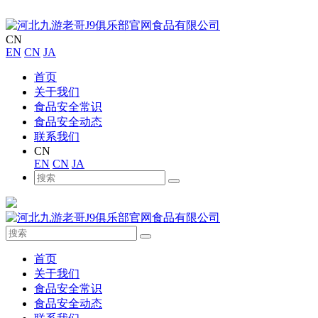
CN
EN
CN
JA
首页
关于我们
食品安全常识
食品安全动态
联系我们
CN
EN
CN
JA
首页
关于我们
食品安全常识
食品安全动态