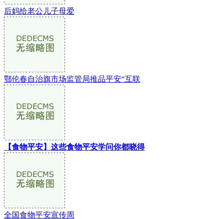
后妈给老公儿子母爱
鄂伦春自治旗市场监管局推品平安“互联
【食物平安】这些食物平安学问你都晓得
全国食物平安宣传周