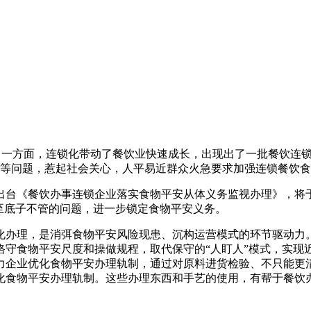
23%。一方面，连锁化带动了餐饮业快速成长，出现出了一批餐饮
等问题，惹起社会关心，人平易近群众火急要求加强连锁餐饮食
《餐饮办事连锁企业落实食物平安从体义务监视办理》，将于本
至底子不管的问题，进一步锁定食物平安义务。
理，是消弭食物平安风险现患、沉构运营模式的环节驱动力。要
守食物平安尺度和操做规程，取代保守的“人盯人”模式，实现
力企业优化食物平安办理轨制，通过对原料进货检验、不只能更
化食物平安办理轨制。这些办理东西和手艺的使用，有帮于餐饮