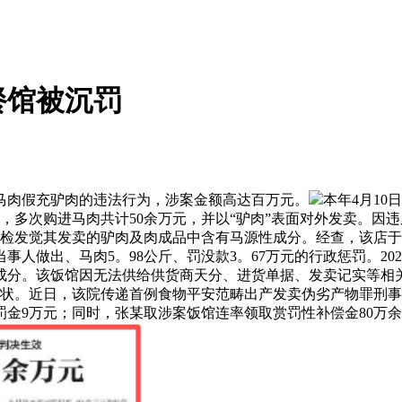
餐馆被沉罚
肉假充驴肉的违法行为，涉案金额高达百万元。
本年4月1
期间，多次购进马肉共计50余万元，并以“驴肉”表面对外发卖。
发觉其发卖的驴肉及肉成品中含有马源性成分。经查，该店于2024
当事人做出、马肉5。98公斤、罚没款3。67万元的行政惩罚。2
成分。该饭馆因无法供给供货商天分、进货单据、发卖记实等相
审查告状。近日，该院传递首例食物平安范畴出产发卖伪劣产物罪
惩罚金9万元；同时，张某取涉案饭馆连率领取赏罚性补偿金80万