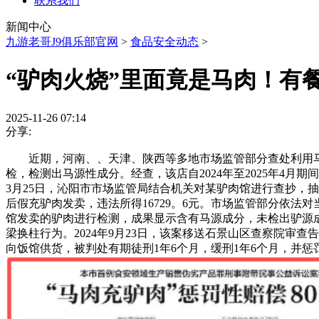
联系我们
新闻中心
九游老哥J9俱乐部官网
>
食品安全动态
>
“驴肉火烧”里面竟是马肉！有
2025-11-26 07:14
分享:
近期，河南、、天津、陕西等多地市场监管部分查处利用马
检，检测出马源性成分。经查，该店自2024年至2025年4月
3月25日，沁阳市市场监管局结合机关对某驴肉馆进行查抄，抽检
后假充驴肉发卖，违法所得16729。6元。市场监管部分依法对
馆发卖的驴肉进行检测，成果显示含有马源成分，未检出驴源
梁换柱行为。2024年9月23日，该案移送石景山区查察院
向饭馆供货，被判处有期徒刑1年6个月，缓刑1年6个月，并