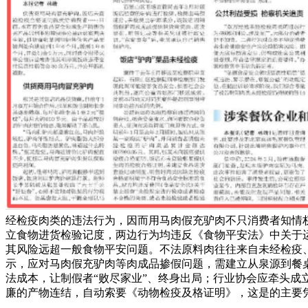
经检疫肉类的违法行为，因而用马肉假充驴肉不只消费者知情
立食物进货检验记度，两边行为均违反《食物平安法》中关于运
其风险远超一般食物平安问题。不法原料肉往往来自未经检疫
示，应对马肉假充驴肉等肉成品掺假问题，需建立从泉源到餐
法成本，让制假者“败尽家业”、终身出局；行业协会应牵头成
廉的产物连结，自动索要《动物检疫及格证明》，这是的主要凭