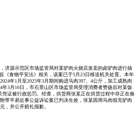
0日，济源示范区市场监管局对某驴肉火烧店发卖的卤驴肉进行抽
因违反《食物平安法》相关，该案已于5月23日移送机关处置。本年
年1月至2025年3月期间购进马肉397。4公斤，加工成熟肉
024年3月16日，市石景山区市场监管局受理消费者赞扬后对某饭
关凭证被行政惩罚。经查，供货商张某正在供货过程中存正在偷
刑事附带平易近事公益诉讼案已判决生效，张某因用马肉假充驴肉
余元，并公开赔礼报歉。