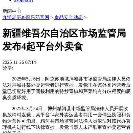
联系我们
新闻中心
九游老哥J9俱乐部官网
>
食品安全动态
>
新疆维吾尔自治区市场监管局
发布4起平台外卖食
2025-11-26 07:14
分享:
2025年5月6日，阿克苏地域拜城县市场监管局法律人员依
法对拜城县某外卖运营者进行查抄，发觉正在该外卖运营者后
堂已切配好用于间接利用的待炒青椒和芹菜均有分歧程度的腐
臭变质环境。
2025年3月24日，博州精河县市场监管局法律人员开展收
集放哨时发觉，某平台14家外卖运营者共用一套停业执照和食
物运营许可消息。精河县市场监管局法律人员依法对该代办署
理机构进行线下法律查抄，发觉当事人未严酷审查外卖运营者