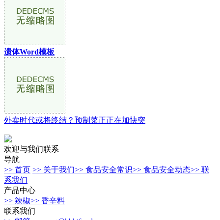
遗体Word模板
外卖时代或将终结？预制菜正正在加快突
欢迎与我们联系
导航
>> 首页
>> 关于我们
>> 食品安全常识
>> 食品安全动态
>> 联
系我们
产品中心
>> 辣椒
>> 香辛料
联系我们