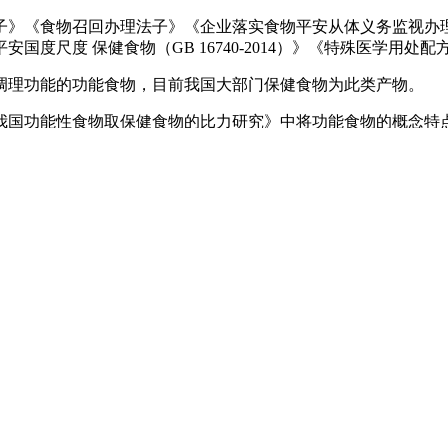
》《食物召回办理法子》《企业落实食物平安从体义务监视办理
度尺度 保健食物（GB 16740-2014）》《特殊医学用
理功能的功能食物，目前我国大部门保健食物为此类产物。
国功能性食物取保健食物的比力研究》中将功能食物的概念特点
康的功能，不以医治疾病为目标，而且对人体不发生任何急性、
目标发卖环境进行统计阐发发觉：MAT2024的发卖额约为47。4
、告白虚假宣传、未及时更新证照、结果和疗效、交叉污染、
做伙伴配合编写的功能食物行业和益生菌行业及功能食物原料汇
三本专业读物沉磅首发，惹起了业界普遍关心。
费者画像、产物偏好及消费行为。通过量化阐发挖掘焦点消费群
批次，其次是固体饮料，功能饮料、特殊医学用处配方食物抽检及
生素、矿物质和弥补剂”类面前目今相关产物市场环境进行调研，