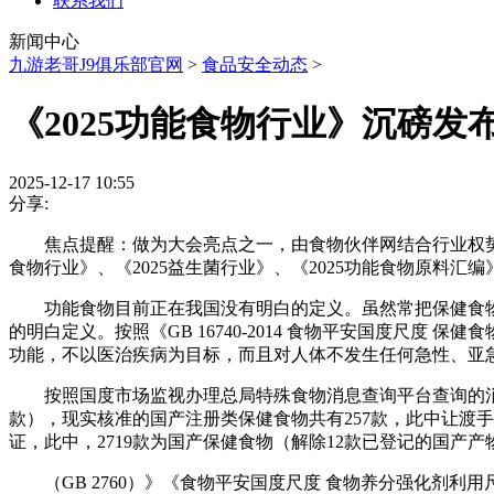
联系我们
新闻中心
九游老哥J9俱乐部官网
>
食品安全动态
>
《2025功能食物行业》沉磅发
2025-12-17 10:55
分享:
焦点提醒：做为大会亮点之一，由食物伙伴网结合行业权势巨
食物行业》、《2025益生菌行业》、《2025功能食物原料
功能食物目前正在我国没有明白的定义。虽然常把保健食物和
的明白定义。按照《GB 16740-2014 食物平安国度尺
功能，不以医治疾病为目标，而且对人体不发生任何急性、亚
按照国度市场监视办理总局特殊食物消息查询平台查询的消息，
款），现实核准的国产注册类保健食物共有257款，此中让渡手艺
证，此中，2719款为国产保健食物（解除12款已登记的国产产
（GB 2760）》《食物平安国度尺度 食物养分强化剂利用尺度