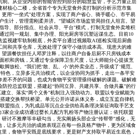
机制。从企业内部的智能管控到部分的聪慧监管，手艺力量正层
建材核心二楼，全省首个专为无堂食外卖打制的分析示范市集
更用“一坐式”处理方案，实现了商户省心、骑手暖心、市平易
户生计，管理需刚柔并济。”望城区市场监管局担任人坦言。望
指导、部分指点、社会从导、平台”模式，打制无堂食外卖堆积
，通过同一规划、集中办理、阳光厨房等沉塑运谋生态。目前10
法监视建牢轨制根底，外卖平台通过视频取AI巡检实现后厨曲
工间和共享仓库，无效处理了保守小做坊成本高、现患大的难
。望源餐饮担任人邓罗注释，以往商户自备后厨不只房钱成本
了面积和房钱，又通过专业保障卫生尺度，让大师能分心提拔烹
脚放松。“我们把‘散、乱、小’的外卖业态，升级成了‘规范、
产特色，立异多元共治模式，以企业协同为抓手，走出一条平安
参差不齐的问题，也成为食物平安管理亟待破解的课题。破解难
险防控总监联盟，搭建起“协同立异、共建共享、合做共赢”的行
区建立、落实“两个义务”机制注入强劲动力。联盟以专业赋能为
制，搭建交换帮扶桥梁。单元公开许诺从体义务，成立互监自律机
取联盟指点，为乳成品等沉点企业供给高条理决策征询取手艺支
力3家企业成功通过婴长儿配方乳粉等产物注册认证；依托联盟
研讨不雅摩等丰硕勾当，充实阐扬头部企业“传帮带”感化，无
地，让多元共治的成效表现正在每一份及格产物中，更为区域食
这里，食物平安既是底线要求，更是财产支持取平易近生底色，