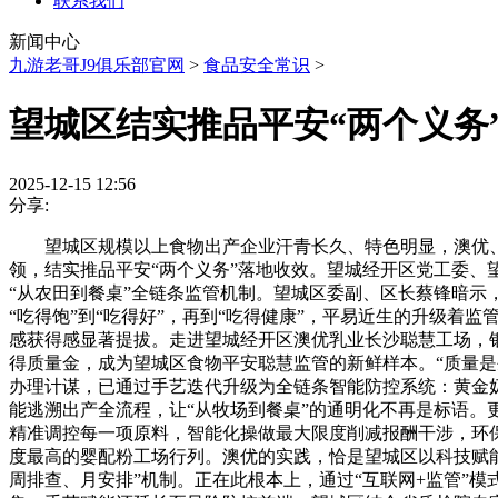
联系我们
新闻中心
九游老哥J9俱乐部官网
>
食品安全常识
>
望城区结实推品平安“两个义务
2025-12-15 12:56
分享:
望城区规模以上食物出产企业汗青长久、特色明显，澳优、
领，结实推品平安“两个义务”落地收效。望城经开区党工委
“从农田到餐桌”全链条监管机制。望城区委副、区长蔡锋暗示
“吃得饱”到“吃得好”，再到“吃得健康”，平易近生的升级着
感获得感显著提拔。走进望城经开区澳优乳业长沙聪慧工场，银
得质量金，成为望城区食物平安聪慧监管的新鲜样本。“质量是
办理计谋，已通过手艺迭代升级为全链条智能防控系统：黄金奶
能逃溯出产全流程，让“从牧场到餐桌”的通明化不再是标语
精准调控每一项原料，智能化操做最大限度削减报酬干涉，环
度最高的婴配粉工场行列。澳优的实践，恰是望城区以科技赋能
周排查、月安排”机制。正在此根本上，通过“互联网+监管”