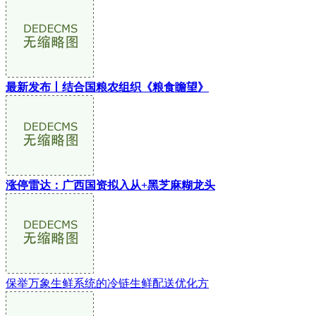
最新发布丨结合国粮农组织《粮食瞻望》
涨停雷达：广西国资拟入从+黑芝麻糊龙头
保举万象生鲜系统的冷链生鲜配送优化方