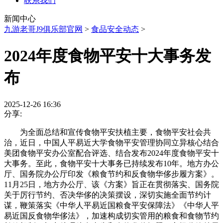
联系我们
新闻中心
九游老哥J9俱乐部官网
>
食品安全动态
>
2024年度食物平安十大事务发
布
2025-12-26 16:36
分享:
为全面总结和宣传食物平安扶植主要，食物平安社会共
治，近日，中国人平易近大学食物平安管理协同立异核心结合
美团食物平安办公室配合评选、结合发布2024年度食物平安十
大事务。至此，食物平安十大事务已持续发布10年。地方办公
厅、国务院办公厅印发《粮食节约和反食物华侈步履方案》。
11月25日，地方办公厅、该《方案》旨正在贯彻落实、国务院
关于厉行节约、否决华侈的决策摆设，深切实施全面节约计
谋，鞭策落实《中华人平易近国粮食平安保障法》《中华人平
易近国反食物华侈法》，加速构成切实管用的粮食和食物节约