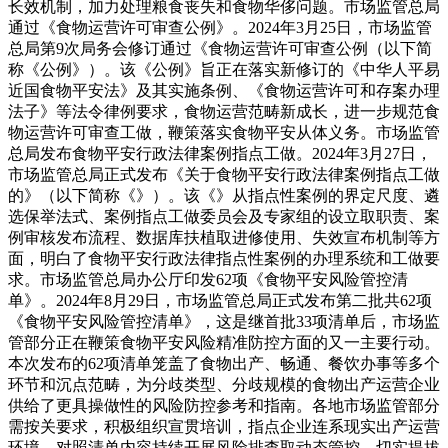
长效机制，加力处理粮食丧失和食物华侈问题。市场监管总局
通过《食物运营许可审查公例》。2024年3月25日，市场监管
总局第9次局务会修订通过《食物运营许可审查公例（以下简
称《公例》）。该《公例》旨正在落实新修订的《中华人平易
近国食物平安法》及其实施条例、《食物运营许可和存案办理
法子》等法令律例要求，食物运营范畴新成长，进一步规范食
物运营许可审查工做，鞭策落实食物平安从体义务。市场监管
总局发布食物平安行政法律案例指点工做。2024年3月27日，
市场监管总局正式发布《关于食物平安行政法律案例指点工做
的》（以下简称《》）。该《》从指点性案例的界定尺度、遴
选保举法式、案例指点工做委员会及专家组的设立取职责、案
例审核发布流程、数据库扶植取进修使用、失效宣布机制等方
面，明白了食物平安行政法律指点性案例的办理系统和工做要
求。市场监管总局办公厅印发62项《食物平安风险管控清
单》。2024年8月29日，市场监管总局正式发布第二批共62项
《食物平安风险管控清单》，这是继首批33项清单后，市场监
管部分正在鞭策食物平安风险精准防控方面的又一主要行动。
本次发布的62项清单笼盖了食物出产、畅通、餐饮办事等多个
环节和沉点范畴，为分歧类型、分歧规模的食物出产运营企业
供给了更具操做性的风险防控参考和指南。各地市场监管部分
需按关要求，积极组织宣贯培训，指点企业连系现实出产运营
环境，对照清单内容持续开展风险排查取动态管控，切实提拔