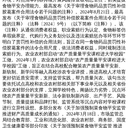
食物平安办理能力。最高发布《关于审理食物药品赏罚性补偿
胶葛案件合用法令若干问题的注释》。2024年8月21日，最高
发布《关于审理食物药品赏罚性补偿胶葛案件合用法令若干问
题的注释》（法释〔2024〕9号）（以下简称《注释》）。该
《注释》从通俗消费者权益、职业索赔行为认定、食物标签仿
单瑕疵界定、代购行为义务划分以及违法索赔惩办等环节环节
明白了赏罚性补偿的合用法则，旨正在同一食物药品赏罚性补
偿胶葛案件的法令合用尺度，依法消费者权益，同时规制违法
索赔行为。农业农村部启动“农产质量量平安课程进大学校园”
工做。2024年1月，农业农村部启动“农产质量量平安课程进大
学校园”工做，旨正在结合高校配合鞭策农产质量量平安新、
新轨制、新学问等融入高校涉农专业讲授，推进高校人才培育
更好切近质安需求，支持监管实践，帮力质量兴农。该勾当次
要依托试点高校和农业农村部相关部下事业单元以及相关省份
农业农村部分的支撑，立脚学校特色，阐扬比力劣势，沉点环
绕农产质量量平安新新、法令新轨制新内容、出产手艺、风险
节制、质量提拔和品牌打制、监管系统等沉点内容对学校课程
进行立异性设想。多部分发布《关于加强预制菜食物平安监管
推进财产高质量成长的通知》。2024年3月18日，市场监管总
局结合教育部、工业和消息化部、农业农村部、商务部、国度
卫生健康委等部分印发《关于加强预制菜食物平安监管 推进