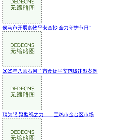
侯马市开展食物平安查抄 全力守护节日“
2025年八师石河子市食物平安范畴违型案例
聘为眼 聚监视之力——宝鸡市金台区市场