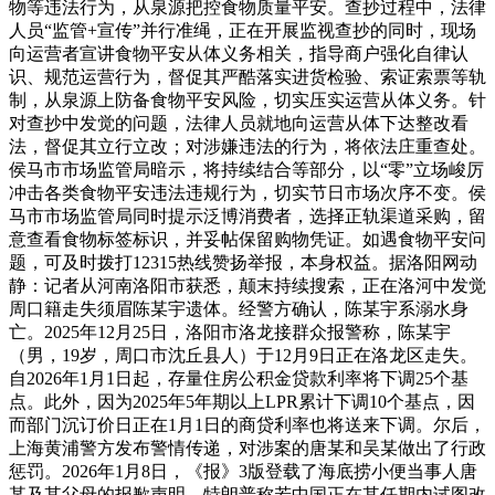
物等违法行为，从泉源把控食物质量平安。查抄过程中，法律
人员“监管+宣传”并行准绳，正在开展监视查抄的同时，现场
向运营者宣讲食物平安从体义务相关，指导商户强化自律认
识、规范运营行为，督促其严酷落实进货检验、索证索票等轨
制，从泉源上防备食物平安风险，切实压实运营从体义务。针
对查抄中发觉的问题，法律人员就地向运营从体下达整改看
法，督促其立行立改；对涉嫌违法的行为，将依法庄重查处。
侯马市市场监管局暗示，将持续结合等部分，以“零”立场峻厉
冲击各类食物平安违法违规行为，切实节日市场次序不变。侯
马市市场监管局同时提示泛博消费者，选择正轨渠道采购，留
意查看食物标签标识，并妥帖保留购物凭证。如遇食物平安问
题，可及时拨打12315热线赞扬举报，本身权益。据洛阳网动
静：记者从河南洛阳市获悉，颠末持续搜索，正在洛河中发觉
周口籍走失须眉陈某宇遗体。经警方确认，陈某宇系溺水身
亡。2025年12月25日，洛阳市洛龙接群众报警称，陈某宇
（男，19岁，周口市沈丘县人）于12月9日正在洛龙区走失。
自2026年1月1日起，存量住房公积金贷款利率将下调25个基
点。此外，因为2025年5年期以上LPR累计下调10个基点，因
而部门沉订价日正在1月1日的商贷利率也将送来下调。尔后，
上海黄浦警方发布警情传递，对涉案的唐某和吴某做出了行政
惩罚。2026年1月8日，《报》3版登载了海底捞小便当事人唐
某及其父母的报歉声明。特朗普称若中国正在其任期内试图改