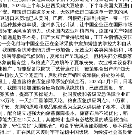
加。2025年上半年从巴西采购大豆较多，下半年美国大豆进口
平安。鞭策进口渠道多元化，无效降低进口渠道单一带来的风
豆进口来历地已从美国、巴西、阿根廷拓展到共建“一带一”国
口品种越来越丰硕。这种多元化计谋，让中国企业正在国际市场
国际市场风险的能力。优化国内农业种植布局，添加相关产物播
谋价值远超数字本身。国产大豆产量持续增加，正正在悄悄改变国
这一变化付与中国企业正在全球采购中愈加矫捷的掌控力和自从
鲜，我国粮食抗冲击能力进一步加强，无效应对各类风险挑和，将
、洪涝等极端气候影响，夏粮出产呈现减损，但相关部分积极落
形象前提有益，秋粮减产无效填补了夏粮丧失。农业根本设备和
速推广，智能配备取防灾手艺普遍使用，鞭策粮食出产向“知天
和种植收入安全笼盖面，启动粮食产销区省际横向好处弥补机
，是查验粮食应急保障系统的试金石。2025年1月7日，日喀
来，我国持续加强粮食应急保障系统扶植，已建成国度、省、
预案实效，提高了实操能力。一批国度级和省级应急保障企业正
78万吨，一天加工量够两天吃。粮食应急供应网点5。9万家，
应平安。充脚的原粮和成品粮储蓄为应急保供供给了根本。我国
制，配合建立起强大的储蓄保障根本。储蓄布局不竭优化，稻
障能力正在15天以上，其他城市也保有必然数量的成品粮油储
警，守住管好“大国粮仓”。粮食平安风险如影随形，容不得丝
得上”，正在风雨来袭时牢牢端稳中国饭碗，为经济社会高质量