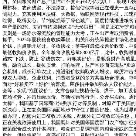
回。全国粮食财产总产值估计不变正在4万亿元以上，展现出强
属超标、农药残留、不法添加、掺假使假等潜正在现患一直存
测能力。充实使用区块链、大数据、物联网等现代科技，加速
吃得、吃得安心。节约减损等于绿色减产。国度持续推进粮食
年产量的2%。耕好节约减损这块“无形良田”，就是正在守护
实则是一场静水深流般的管理能力大考，正在出产者取消费者
抓手。2025年夏秋粮食收购季候，相关部分统筹推进市场化
价钱，库点能开尽开、多收快收；落实好最低收购价政策，中
最低收购价收购。全年粮食收购总量8300亿斤，此中，收购最
踏式”下跌，防止“谷贱伤农”。好粮卖好价，是粮食财产高质
动、融合成长，提拔质量、打响品牌，从产区逐渐实现从“卖原粮
合机制，成长订单农业，推进溢价收购取农人增收。峻厉冲击各
现农人增收、企业获利、消费者受益的多方共赢场合排场。每
面对“好粮卖不上好价”的窘境。应多措并举加强农人议价能力
会等，实现“抱团议价”。支撑合做社扶植仓储、烘干、加工设备
市场监管，冲击压级压价、垄断收购等行为，公允买卖的。通过
大棒”，我国基于国际商业法则实行对等反制，对原产于美国
断决心，正在复杂国际场面地步中守住了国度好处。做为世界
额办理，配额内进口征收1%关税，配额外进口征收65%关税
正在关税政策使用上，我国既针对美国等国度部门农产物加征
鞭策配合成长的计谋均衡。粮食进口是调剂国内粮食余缺的主
歉收、供给偏紧时，有序扩猛进口，及时填补缺口。近两年，