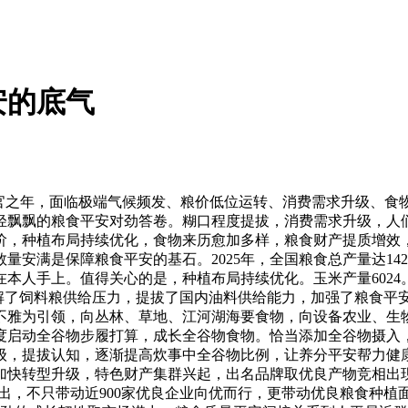
安的底气
收官之年，面临极端气候频发、粮价低位运转、消费需求升级、食
轻飘飘的粮食平安对劲答卷。糊口程度提拔，消费需求升级，人
台阶，种植布局持续优化，食物来历愈加多样，粮食财产提质增
满是保障粮食平安的基石。2025年，全国粮食总产量达1429
人手上。值得关心的是，种植布局持续优化。玉米产量6024。7
缓解了饲料粮供给压力，提拔了国内油料供给能力，加强了粮食平
不雅为引领，向丛林、草地、江河湖海要食物，向设备农业、生
度启动全谷物步履打算，成长全谷物食物。恰当添加全谷物摄入
级，提拔认知，逐渐提高炊事中全谷物比例，让养分平安帮力健
加快转型升级，特色财产集群兴起，出名品牌取优良产物竞相出现
颖而出，不只带动近900家优良企业向优而行，更带动优良粮食种