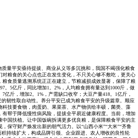
物质量平安亟待提拔、商业从义等多沉挑和，我国不竭强化粮食
们对粮食的关心点也正在发生变化，不只关心够不敷吃，更关心
效，粮食质量逃溯系统正正在建立，节粮减损成效显著，保障了粮
7。5亿斤，同比增加1。2%，人均粮食拥有量达到1000斤，做
亿斤，增加2。1%，产需缺口收窄；大豆产量418。1亿斤，
安的韧性取自动性。养分平安已成为粮食平安的升级篇章。顺应
物科技要食物，肉蛋奶、果菜茶、水产物供给丰硕，菌类、藻
，有帮于降低慢性病风险，提拔全平易近健康程度。当前，增加
康中国扶植。让中国饭碗拆满更多优良粮，是保障粮食平安的主
，保守财产焕发出新的朝气活力。以“山西小米”“大米”“齐鲁
植面积持续扩大，构成品牌引领、企业跟进、农人增收的良性轮