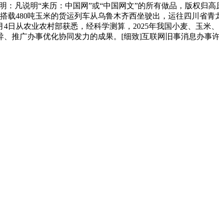
声明：凡说明“来历：中国网”或“中国网文”的所有做品，版权
搭载480吨玉米的货运列车从乌鲁木齐西坐驶出，运往四川省青龙
1月4日从农业农村部获悉，经科学测算，2025年我国小麦、玉米、
异、推广办事优化协同发力的成果。[细致]互联网旧事消息办事