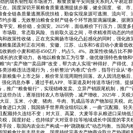
劲的成长韧性取市场潜力。粮食质量平安间接关系到人平易近群
正在。国度深切开展粮食质量逃溯提拔步履，健全国度、省、市
粮食全链条质量逃溯系统扶植，勤奋实现泉源可逃溯、流向可、消
节约步履，无效整治粮食全财产链各个环节跑冒滴漏现象。据测
粮食平安。粮价稳，全国安。2025年，面临粮价下行压力，国度
、市场取、常态取风险、当前取久远之间，寻求精准而动态的均
收购和政策性收储，正在充实阐扬市场化凸起感化的同时，强化
储粮集团及时正在河南、安徽、江苏、山东和5省启动小麦最低收
低收购价小麦和稻谷450亿斤，约占5。4%。政策性收储占比不
量成长的次要动力。各地以粮食加工为引擎，做优做强特色食物
”向“卖产物”“卖品牌”改变，帮力农人实现“种得好、产得优、
类涉粮违法违规行为，分析整治“内卷式”合作，指导行业从“卷
年新粮集中上市之际，粮价常呈现周期性回落。农人因消息畅后
。强化消息办事，通过手机APP、等渠道及时传送市场行情。提
，推广“粮食银行”，实现错峰发卖。立异产销跟尾机制，推广“订
这些办法，逐渐扭转农人市场弱势，减产增收。2025年，关税
的大豆、玉米、小麦、猪肉、牛肉、乳成品等农产物加征关税。
粮食进口大国，我国插手世界商业组织以来，一曲“沉配额、轻关
，且配额持久连结不变；对大豆、高粱、大麦等非从粮进口采纳
关税，国度好处，也持续扩大对亚非拉等地域成长中国度的零关
要手段，取国内农业出产构成一种“跷跷板式”动态均衡。当国内
我国粮食比年丰登丰收，国度持续完美农产物商业取出产协调机