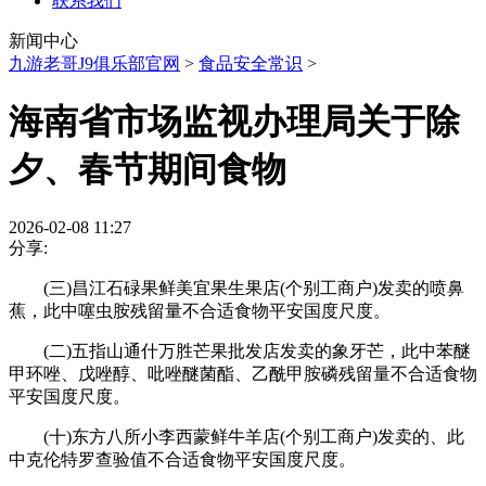
联系我们
新闻中心
九游老哥J9俱乐部官网
>
食品安全常识
>
海南省市场监视办理局关于除
夕、春节期间食物
2026-02-08 11:27
分享:
(三)昌江石碌果鲜美宜果生果店(个别工商户)发卖的喷鼻
蕉，此中噻虫胺残留量不合适食物平安国度尺度。
(二)五指山通什万胜芒果批发店发卖的象牙芒，此中苯醚
甲环唑、戊唑醇、吡唑醚菌酯、乙酰甲胺磷残留量不合适食物
平安国度尺度。
(十)东方八所小李西蒙鲜牛羊店(个别工商户)发卖的、此
中克伦特罗查验值不合适食物平安国度尺度。