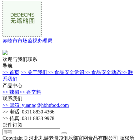
赤峰市市场监视办理局
欢迎与我们联系
导航
>> 首页
>> 关于我们
>> 食品安全常识
>> 食品安全动态
>> 联
系我们
产品中心
>> 辣椒
>> 香辛料
联系我们
>> 邮箱: yuanpq@hbhtfood.com
>> 电话: 0311 8830 4366
>> 传真: 0311 8833 9978
邮件订阅
Copyright © 河北九游老哥J9俱乐部官网食品有限公司 版权所