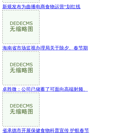
新规发布为曲播电商食物运营“划红线
海南省市场监视办理局关于除夕、春节期
卓胜微：公司已储蓄了可面向高端射频、
省承德市开展保健食物科普宣传 护航春节