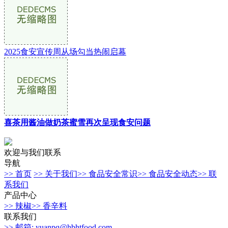
2025食安宣传周从场勾当热闹启幕
喜茶用酱油做奶茶蜜雪再次呈现食安问题
欢迎与我们联系
导航
>> 首页
>> 关于我们
>> 食品安全常识
>> 食品安全动态
>> 联
系我们
产品中心
>> 辣椒
>> 香辛料
联系我们
>> 邮箱: yuanpq@hbhtfood.com