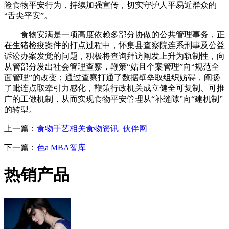
险食物平安行为，持续加强宣传，切实守护人平易近群众的
“舌尖平安”。
食物安满是一项高度依赖多部分协做的公共管理事务，正
在生猪检疫案件的打点过程中，怀集县查察院连系刑事及公益
诉讼办案发觉的问题，积极将查询拜访阐发上升为轨制性，向
从管部分发出社会管理查察，鞭策“姑且个案管理”向“规范全
面管理”的改变；通过查察打通了数据壁垒取组织妨碍，阐扬
了毗连点取牵引力感化，鞭策行政机关成立健全可复制、可推
广的工做机制，从而实现食物平安管理从“补缝隙”向“建机制”
的转型。
上一篇：
食物手艺相关食物资讯_伙伴网
下一篇：
色a MBA智库
热销产品