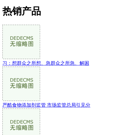
热销产品
习：想群众之所想、急群众之所急、解困
严酷食物添加剂监管 市场监管总局引见分