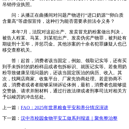
吊销停业执照。
问：从播正在曲播间对问题产物进行“进口奶源”“卵白质
含量高”等虚假宣传，这种行为能否需要承担法令义务？
本年7月，法院对这起出产、发卖冒充奶粉案做出判决，
被告人程某、马某、刘某犯出产、发卖伪劣产物罪，被判处有
期徒刑十五年，并惩罚金。其他涉案的十余名犯罪嫌疑人也已
移交查察机关。
答：起首，消费者该当固定，例如、领取记实等，还有买
到手未拆封的奶粉样品或者包拆标识、就医记实等。若食用奶
粉导致健康呈现问题的，还该当固定医治的病历、收入。其
次，找网店商家、收集平台、厂家先协商处理。若是协商不
成，消费者或者者能够采纳诉讼体例，最初，消费者也能够提
交赞扬、请求并附材料，通过行政法律或者刑事司法对相关方
予以峻厉的冲击惩处。
上一篇：
FAO：2025年世界粮食平安和养分情况演讲
下一篇：
汉中市校园食物平安工做系列报道｜聚焦整治整