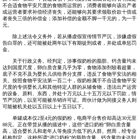
不合适食物平安尺度的食物而运营的，消费者能够向该出产者
或运营者要求补偿经济丧失，还能够向其要求领取价款十倍或
者丧失三倍的补偿金；添加补偿的金额不脚一千元的，为一千
元。
除上述法令义务外，若从播虚假宣传情节严沉，涉嫌虚假
告白罪的，还可能被处两年以下有期徒刑或者，并处或单惩罚
金。
关于行政义务。经判定，涉事假奶粉的脂肪、钙含量均未
达到国度尺度，卵白质含量几乎为零，食物添加剂较着超量，
底子不克不及为婴长儿供给养分支撑，违反了食物平安法的相
关。按照食物平安法第一百二十，假奶粉属于不合适食物平安
尺度的专供婴长儿和其他特定人群的从辅食物，违法出产运营
的设备、原料、东西，并处十万元以上十五万元以下罚款，情
节严沉的，以至可能被吊销许可证。而伙计做为间接义务人则
可能被机关处以五日以上十五日以下。
单罐成本仅2至4元的假奶粉，电商平台售价却高达30元至
88元。正在带货从播的描述中，这些“进口奶粉”卵白质含量
高，适合婴长儿和老年人等免疫力低下的人群。然而，经专业
机构判定，这种所谓“进口奶粉”的脂肪含量、钙含量均未达到