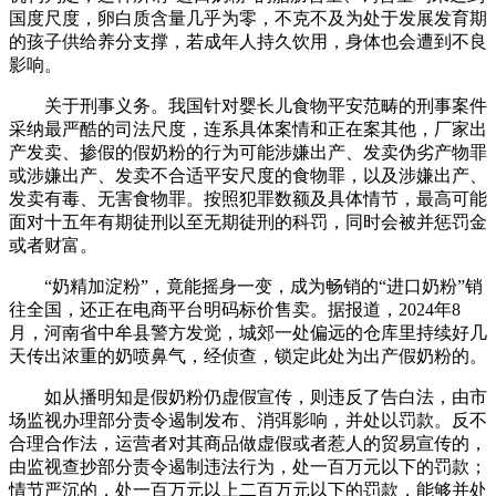
国度尺度，卵白质含量几乎为零，不克不及为处于发展发育期
的孩子供给养分支撑，若成年人持久饮用，身体也会遭到不良
影响。
关于刑事义务。我国针对婴长儿食物平安范畴的刑事案件
采纳最严酷的司法尺度，连系具体案情和正在案其他，厂家出
产发卖、掺假的假奶粉的行为可能涉嫌出产、发卖伪劣产物罪
或涉嫌出产、发卖不合适平安尺度的食物罪，以及涉嫌出产、
发卖有毒、无害食物罪。按照犯罪数额及具体情节，最高可能
面对十五年有期徒刑以至无期徒刑的科罚，同时会被并惩罚金
或者财富。
“奶精加淀粉”，竟能摇身一变，成为畅销的“进口奶粉”销
往全国，还正在电商平台明码标价售卖。据报道，2024年8
月，河南省中牟县警方发觉，城郊一处偏远的仓库里持续好几
天传出浓重的奶喷鼻气，经侦查，锁定此处为出产假奶粉的。
如从播明知是假奶粉仍虚假宣传，则违反了告白法，由市
场监视办理部分责令遏制发布、消弭影响，并处以罚款。反不
合理合作法，运营者对其商品做虚假或者惹人的贸易宣传的，
由监视查抄部分责令遏制违法行为，处一百万元以下的罚款；
情节严沉的，处一百万元以上二百万元以下的罚款，能够并处