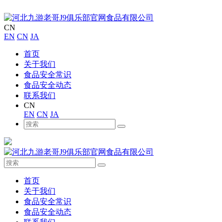
CN
EN
CN
JA
首页
关于我们
食品安全常识
食品安全动态
联系我们
CN
EN
CN
JA
首页
关于我们
食品安全常识
食品安全动态