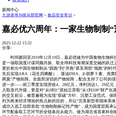
联系我们
新闻中心
九游老哥J9俱乐部官网
>
食品安全常识
>
嘉必优六周年：一家生物制制“
2025-12-22 15:32
分享:
时间拨回至2019年12月19日，嘉必优做为中国食物生物
是一场取国度计谋同频共振、取全球科技海潮深度交融的跃迁之
更折射出中国生物制制从“跟跑”到“并跑”甚至局部“领跑”
先后实现ARA（花生四烯酸）、藻油DHA、β-胡萝卜素、燕
两翼”产物矩阵。全面而深切的产物矩阵，配合支持了公司的强劲业绩
进一步——前三季度实现营收4。28亿元，净利润达1。29亿
入取迭代升级，更是对“从0到1”原始立异取“从1到100”
的交叉前沿，被普遍视为实现“双碳”方针、沉塑工业范式、
列为将来经济增加的焦点标的目的，并以“完美新型举国体系体例
成功入选工信部首批“生物制制标记性产物”，成为国度层面承
环节配备取工艺环节的全链条自从能力。做为湖北省首家科创板上