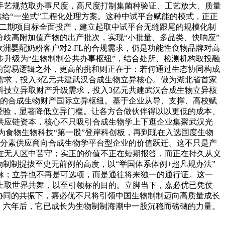
手艺规范取办事尺度，高尺度打制集菌种验证、工艺放大、质量
给“一坐式”工程化处理方案。这种中试平台赋能的模式，正正
出产二期项目标全面投产，建立起取中试平台无缝跟尾的规模化制
分歧高附加值产物的出产批次，实现“小批量、多品类、快响应”
论是欧洲婴配奶粉客户对2-FL的合规需求，仍是功能性食物品牌对高
升级为“生物制制公共办事枢纽”，结合处所、检测机构取投融
的贸易逻辑之外，更高的挑和则正在于：若何通过生态协同构成
需求，投入3亿元共建武汉合成生物立异核心。做为湖北省首家
科技立异取财产升级需求，投入3亿元共建武汉合成生物立异核
动的合成生物财产国际立异枢纽。基于企业从导、支撑、高校赋
经验，显著降低立异门槛。让各方合做伙伴得以以更低的成本、
供应链资本，核心不只吸引合成生物学上下逛企业集聚武汉光
为食物生物科技“第一股”登岸科创板，再到现在入选国度生物
养分素供应商向合成生物学平台型企业的价值跃迁。这不只是产
在无人区中苦守；实正的价值不正在短期报答，而正在持久从义
制制提拔至史无前例的高度，以“举国体系体例+超凡规办法”
脉；立异也不再是可选项，而是通往将来独一的通行证。这一
上取世界共舞，以至引领标的目的。立脚当下，嘉必优已凭仗
协同的共振下，嘉必优不只将引领中国生物制制迈向高质量成长
；六年后，它已成长为生物制制海潮中一股沉稳而磅礴的力量。