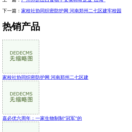
下一篇：
家校社协同织密防护网 河南郑州二七区建牢校园
热销产品
家校社协同织密防护网 河南郑州二七区建
嘉必优六周年：一家生物制制“冠军”的