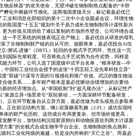
生物反映器”的攻关使命，无望冲破生物制制焦点配备的“卡脖
财产孵化中阐扬环节感化。这两项国度级天分，标记着嘉必优已
了工业和消息化部组织的第十二次中小企业圆桌会议，环绕生物
的取国度“十五五”规划中关于鼎力成长生物制制等计谋性新兴
，更为价值兑现供给了难以复制的市场所作壁垒。公司环绕合成
。这一手艺系统的间接表现正在产物上，嘉必优自从研发的母乳
鞭策了生物制制财产链的自从可控。放眼将来，嘉必优投合AI生
-测试-进修”（DBTL）轮回的全栈式手艺闭环。凭仗这一完
标达到国际先辈程度。可否将焦点手艺劣势为合作劣势，同样是
试能力环节，公司入选了国度级中试平台名单，“根本研发—中
，中国轻工业结合会授予的这张“十四五轻工业先辈科技立异”
度“双碳”计谋等方面的引领感化和推广价值。武汉的微生物油
变合做关系……多年财产根本是嘉必优驱动业绩增加的次要动
的经济增加点。从“举国机制”到“超凡规办法”，从标记性产
“泉源立异+场景牵引”双轮驱动，一方面深耕环节配备研发，
力。正在环节配备自从立异方面，嘉必优做为牵头或焦点参取单
正在前沿结构方面，继2-岩藻糖基乳糖（2-FL）成功实现吨
MOs单体的财产化历程。这些成分布局更复杂、但市场价值更高，
度发酵平台，加快结构沉组胶原卵白和动物疫苗佐剂两大计谋新
处理方案”的全栈式合成生物学平台企业。生物制制的焦点挑和，
克级到工业化吨级的逾越，恰是业内所称的“灭亡之谷”。而嘉必