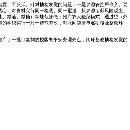
置、不反弹。针对抽检发觉的问题，一是泉源管控严准入。要
核心，对食材实行同一检测、同一配送，从泉源堵截风险现患。
盐、减油、减糖）等规范操做；推广双人验菜模式，通过望（外
题的学校实行一对一帮扶整改，对照问题清单逐项核验整改环
广了一批可复制的校园餐平安办理亮点，闭环整改抽检发觉的