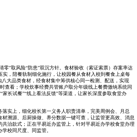
零”取风险“防患”双沉方针。食材验收（索证索票）存案率达
责压实，陪餐轨制细化施行，让校园餐从食材入校到餐食上桌每
购八大品类食材，经食材集中筹供核心同一检测、配送，实现
可随时查看；学校炊事经费共管账户取分年级线上餐费缴纳系统同
“家长试餐”“线上看法反馈”等渠道，让家长深度参取食堂办
落实上，细化校长第一义务人职责清单，完美周例会、月总
食材溯源、后厨操做、养分数据一键可查，让监管更高效、消息
的共治款式；正在平易近办监管上，针对平易近办学校食堂办理
办学校同尺度、同监管。