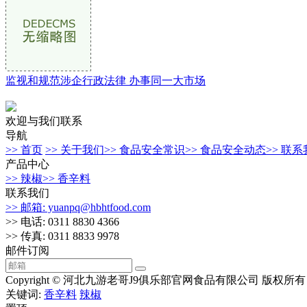
监视和规范涉企行政法律 办事同一大市场
欢迎与我们联系
导航
>> 首页
>> 关于我们
>> 食品安全常识
>> 食品安全动态
>> 联
产品中心
>> 辣椒
>> 香辛料
联系我们
>> 邮箱: yuanpq@hbhtfood.com
>> 电话: 0311 8830 4366
>> 传真: 0311 8833 9978
邮件订阅
Copyright © 河北九游老哥J9俱乐部官网食品有限公司 版权所有 
关键词:
香辛料
辣椒