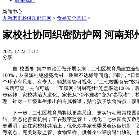
联系我们
新闻中心
九游老哥J9俱乐部官网
>
食品安全常识
>
家校社协同织密防护网 河南郑
2025-12-22 15:32
分享:
自“校园餐”集中整治工做开展以来，二七区教育局建立全链
100%，从泉源杜绝侵犯食材、质量不达标等问题。同时，“
个环节有尺度、有专人、聪慧监管可视化，“二七校园食安”
“来历可查、去向可逃”；“互联网+明厨亮灶”笼盖率达100
步运转，家校共治人道化。家长从“傍不雅者”变为“参取者”，
理；针对一年级重生推出的专属餐谱，贴合孩子饮食特点，获
下一步，二七区教育局将以更高尺度、更实行动鞭策校园食
结、常态化督查机制；正在数字监管上，优化二七校园食安数
更通明；正在家校社共治上，优化炊事家长委员会运做机制，
亏弱点，完美财政监管、食物留样、供餐企业评价退出轨制，