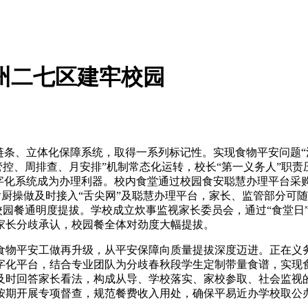
州二七区建牢校园
条、立体化保障系统，取得一系列标记性。实现食物平安问题“清
日管控、周排查、月安排”机制常态化运转，校长“第一义务人”职
数字化系统成为办理利器。校内食堂通过校园食安聪慧办理平台采
%，后厨操做及时接入“舌尖网”及聪慧办理平台，家长、监管部分
校园餐通明度提拔。学校成立炊事监视家长委员会，通过“食堂日”
家长分歧承认，校园餐全体对劲度大幅提拔。
物平安工做再升级，从平安保障向质量提拔深度迈进。正在义务
字化平台，结合专业团队为分歧春秋段学生定制带量食谱，实现
及时回答家长看法，构成从导、学校落实、家校参取、社会监视
按期开展专项督查，规范餐费收入用处，确保平易近办学校取公