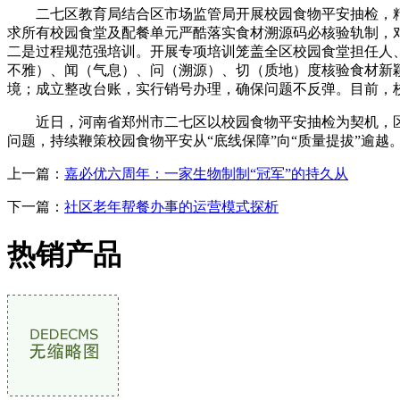
二七区教育局结合区市场监管局开展校园食物平安抽检，精
求所有校园食堂及配餐单元严酷落实食材溯源码必核验轨制，
二是过程规范强培训。开展专项培训笼盖全区校园食堂担任人
不雅）、闻（气息）、问（溯源）、切（质地）度核验食材新
境；成立整改台账，实行销号办理，确保问题不反弹。目前，
近日，河南省郑州市二七区以校园食物平安抽检为契机，区
问题，持续鞭策校园食物平安从“底线保障”向“质量提拔”逾越
上一篇：
嘉必优六周年：一家生物制制“冠军”的持久从
下一篇：
社区老年帮餐办事的运营模式探析
热销产品