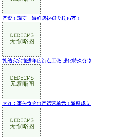
严查！瑞安一海鲜店被罚没超16万！
扎结实实推进年度沉点工做 强化特殊食物
大连：事关食物出产运营单元！激励成立