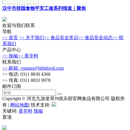
汉中市校园食物平安工做系列报道｜聚焦
欢迎与我们联系
导航
>> 首页
>> 关于我们
>> 食品安全常识
>> 食品安全动态
>> 联
系我们
产品中心
>> 辣椒
>> 香辛料
联系我们
>> 邮箱: yuanpq@hbhtfood.com
>> 电话: 0311 8830 4366
>> 传真: 0311 8833 9978
邮件订阅
Copyright © 河北九游老哥J9俱乐部官网食品有限公司 版权所
有 |
网站地图
| 技术支持:
关键词:
香辛料
辣椒
置顶