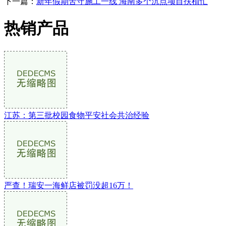
下一篇：
新年假期苦守施工一线 海南多个沉点项目扶植忙
热销产品
江苏：第三批校园食物平安社会共治经验
严查！瑞安一海鲜店被罚没超16万！