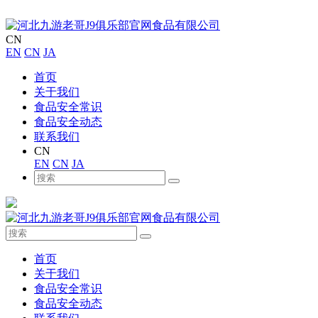
CN
EN
CN
JA
首页
关于我们
食品安全常识
食品安全动态
联系我们
CN
EN
CN
JA
首页
关于我们
食品安全常识
食品安全动态