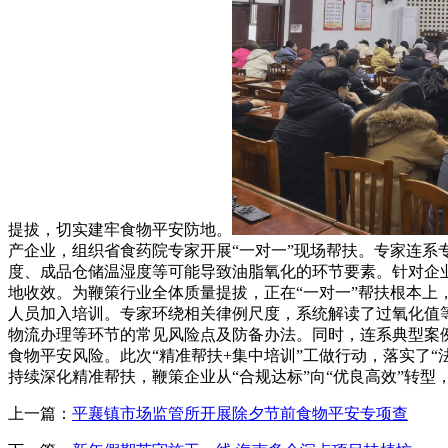
提拔，切实建牢食物平安防地。
产企业，组织省食药院专家开展“一对一”现场帮扶。专家连
度、成品仓储温湿度等可能导致油脂氧化的环节要素。针对企
地收效。为鞭策行业全体质量提拔，正在“一对一”帮扶根本
人员加入培训。专家环绕相关律例尺度，系统解读了过氧化值
物流办理等环节的常见风险点及防备办法。同时，连系典型案
食物平安风险。此次“精准帮扶+集中培训”工做行动，落实了“
持续深化精准帮扶，鞭策企业从“合规达标”向“优良高效”转
上一篇：
平襄镇市场监管所开展除夕节前食物平安专项查