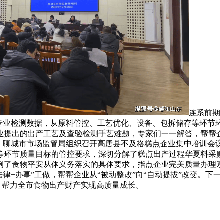
连系前期
系专业检测数据，从原料管控、工艺优化、设备、包拆储存等环节
业提出的出产工艺及查验检测手艺难题，专家们一一解答，帮帮
上，聊城市市场监管局组织召开高唐县不及格糕点企业集中培训会
等环节质量目标的管控要求，深切分解了糕点出产过程华夏料采
例了食物平安从体义务落实的具体要求，指点企业完美质量办理
法律+办事”工做，帮帮企业从“被动整改”向“自动提拔”改变。
型，帮力全市食物出产财产实现高质量成长。