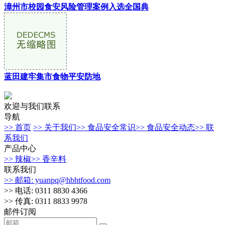
漳州市校园食安风险管理案例入选全国典
蓝田建牢集市食物平安防地
欢迎与我们联系
导航
>> 首页
>> 关于我们
>> 食品安全常识
>> 食品安全动态
>> 联
系我们
产品中心
>> 辣椒
>> 香辛料
联系我们
>> 邮箱: yuanpq@hbhtfood.com
>> 电话: 0311 8830 4366
>> 传真: 0311 8833 9978
邮件订阅