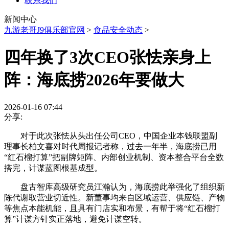
联系我们
新闻中心
九游老哥J9俱乐部官网
>
食品安全动态
>
四年换了3次CEO张怯亲身上
阵：海底捞2026年要做大
2026-01-16 07:44
分享:
对于此次张怯从头出任公司CEO，中国企业本钱联盟副
理事长柏文喜对时代周报记者称，过去一年半，海底捞已用
“红石榴打算”把副牌矩阵、内部创业机制、资本整合平台全数
搭完，计谋蓝图根基成型。
盘古智库高级研究员江瀚认为，海底捞此举强化了组织新
陈代谢取营业切近性。新董事均来自区域运营、供应链、产物
等焦点本能机能，且具有门店实和布景，有帮于将“红石榴打
算”计谋方针实正落地，避免计谋空转。