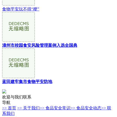
食物平安玩不得“梗”
漳州市校园食安风险管理案例入选全国典
蓝田建牢集市食物平安防地
欢迎与我们联系
导航
>> 首页
>> 关于我们
>> 食品安全常识
>> 食品安全动态
>> 联
系我们