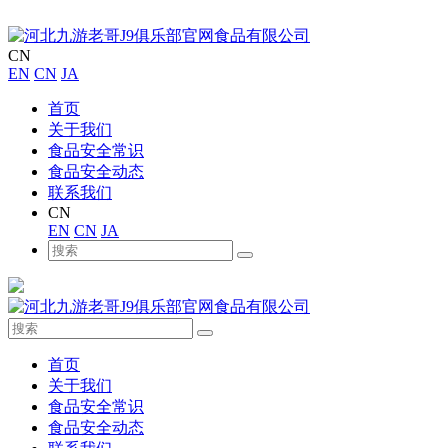
CN
EN
CN
JA
首页
关于我们
食品安全常识
食品安全动态
联系我们
CN
EN
CN
JA
首页
关于我们
食品安全常识
食品安全动态