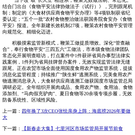
“当下改”取“长久立”相连系，鞭策无效做法制、常态化。
结合门出台《食物平安法律协做法子（试行）》，完刑跟尾机
制；制定的《大食材供应商食物平安办理》等4项轨制获省纪
委认定；“五个一批”农村食物整治做法获国务院食安办《食物
平安》报道。全年新建长效机制27项，鞭策农村食物平安管理
向规范化、精细化迈进。
积极摸索监管新模式，鞭策工做提质增效。深化“管查融
合”，奉行食物平安“三四五六”工做法，市本级食物法律团队
常态化开展明查暗访，打点案件中1件获评省局办事型法律实
践案例，1件列为省局挂牌督办案件，无效实现监管法律无缝
跟尾。正在农贸市场全面使用国度食用农产物监管系统，提拔
消息化监管程度；持续推广“陕生鲜”逃溯系统，完美食用农产
物逃溯消息录入，大食材供应商逃溯工做获国度市场监管总局
调研必定。全年组织开展肉成品、食用农产物、食用油、食物
添加剂、“马肉假充驴肉”、夏日食物等20余项专项步履，无效
防备系统性、区域性风险。
上一篇：
四年换了3次CEO张怯亲身上阵：海底捞2026年要做
大
下一篇：
【新春走大集】七里河区市场监管局开展节前食