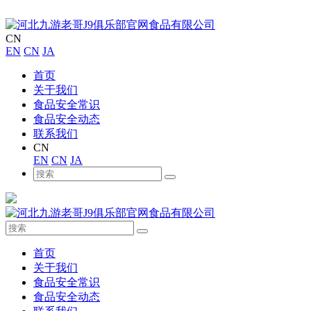
CN
EN
CN
JA
首页
关于我们
食品安全常识
食品安全动态
联系我们
CN
EN
CN
JA
首页
关于我们
食品安全常识
食品安全动态