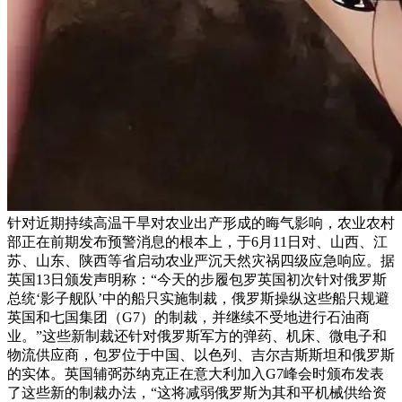
针对近期持续高温干旱对农业出产形成的晦气影响，农业农村
部正在前期发布预警消息的根本上，于6月11日对、山西、江
苏、山东、陕西等省启动农业严沉天然灾祸四级应急响应。据
英国13日颁发声明称：“今天的步履包罗英国初次针对俄罗斯
总统‘影子舰队’中的船只实施制裁，俄罗斯操纵这些船只规避
英国和七国集团（G7）的制裁，并继续不受地进行石油商
业。”这些新制裁还针对俄罗斯军方的弹药、机床、微电子和
物流供应商，包罗位于中国、以色列、吉尔吉斯斯坦和俄罗斯
的实体。英国辅弼苏纳克正在意大利加入G7峰会时颁布发表
了这些新的制裁办法，“这将减弱俄罗斯为其和平机械供给资