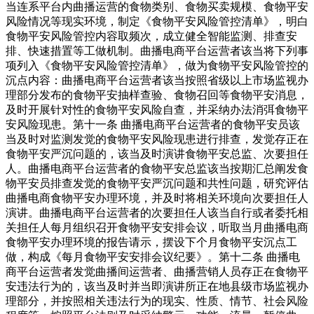
当连系平台内曲播运营的食物类别、食物买卖规模、食物平安
风险情况等现实环境，制定《食物平安风险管控清单》，明白
食物平安风险管控内容取频次，成立健全智能监测、排查安
排、快速措置等工做机制。曲播电商平台运营者该当将下列事
项列入《食物平安风险管控清单》，做为食物平安风险管控的
沉点内容：曲播电商平台运营者该当按照省级以上市场监视办
理部分发布的食物平安抽样查验、食物召回等食物平安消息，
及时开展针对性的食物平安风险自查，并采纳办法消弭食物平
安风险现患。第十一条 曲播电商平台运营者的食物平安员该
当及时对监测发觉的食物平安风险现患进行排查，发觉存正在
食物平安严沉问题的，该当及时演讲食物平安总监、次要担任
人。曲播电商平台运营者的食物平安总监该当按期汇总阐发食
物平安员排查发觉的食物平安严沉问题和共性问题，研究评估
曲播电商食物平安办理环境，并及时将相关环境向次要担任人
演讲。曲播电商平台运营者的次要担任人该当自行或者委托相
关担任人每月组织召开食物平安安排会议，听取当月曲播电商
食物平安办理环境的报告请示，摆设下个月食物平安沉点工
做，构成《每月食物平安安排会议纪要》。第十二条 曲播电
商平台运营者发觉曲播间运营者、曲播营销人员存正在食物平
安违法行为的，该当及时并当即演讲所正在地县级市场监视办
理部分，并按照相关违法行为的现实、性质、情节、社会风险