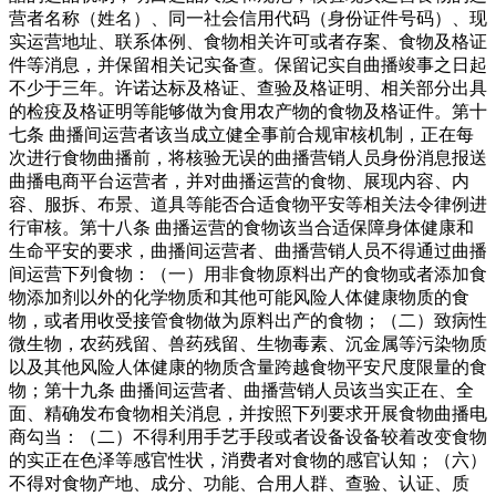
营者名称（姓名）、同一社会信用代码（身份证件号码）、现
实运营地址、联系体例、食物相关许可或者存案、食物及格证
件等消息，并保留相关记实备查。保留记实自曲播竣事之日起
不少于三年。许诺达标及格证、查验及格证明、相关部分出具
的检疫及格证明等能够做为食用农产物的食物及格证件。第十
七条 曲播间运营者该当成立健全事前合规审核机制，正在每
次进行食物曲播前，将核验无误的曲播营销人员身份消息报送
曲播电商平台运营者，并对曲播运营的食物、展现内容、内
容、服拆、布景、道具等能否合适食物平安等相关法令律例进
行审核。第十八条 曲播运营的食物该当合适保障身体健康和
生命平安的要求，曲播间运营者、曲播营销人员不得通过曲播
间运营下列食物：（一）用非食物原料出产的食物或者添加食
物添加剂以外的化学物质和其他可能风险人体健康物质的食
物，或者用收受接管食物做为原料出产的食物；（二）致病性
微生物，农药残留、兽药残留、生物毒素、沉金属等污染物质
以及其他风险人体健康的物质含量跨越食物平安尺度限量的食
物；第十九条 曲播间运营者、曲播营销人员该当实正在、全
面、精确发布食物相关消息，并按照下列要求开展食物曲播电
商勾当：（二）不得利用手艺手段或者设备设备较着改变食物
的实正在色泽等感官性状，消费者对食物的感官认知；（六）
不得对食物产地、成分、功能、合用人群、查验、认证、质