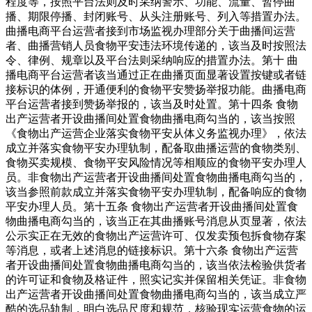
程度等，按照平台法则及时采纳警示、功能、流量、暂停曲
播、期限停播、封闭账号、从头注册账号、列入等措置办法。
曲播电商平台运营者接到市场监视办理部分关于曲播间运营
者、曲播营销人员食物平安违法环境传递的，该当及时按照法
令、律例、规章以及平台法则采纳响应的措置办法。第十 曲
播电商平台运营者该当通过正在曲播页面显著设置按键或者链
接标识的体例，开通便利的食物平安赞扬举报功能。曲播电商
平台运营者接到赞扬举报的，该当及时处置。第十四条 食物
出产运营者开设曲播间处置食物曲播电商勾当的，该当按照
《食物出产运营企业落实食物平安从体义务监视办理》，依法
成立并落实食物平安办理轨制，配备取曲播运营的食物类别、
食物买卖规模、食物平安风险情况等相顺应的食物平安办理人
员。非食物出产运营者开设曲播间处置食物曲播电商勾当的，
该当参照前款成立并落实食物平安办理轨制，配备响应的食物
平安办理人员。第十五条 食物出产运营者开设曲播间处置食
物曲播电商勾当的，该当正在其曲播账号消息从页显著，依法
公示实正在无效的食物出产运营许可、仅发卖预包拆食物存案
等消息，或者上述消息的链接标识。第十六条 食物出产运营
者开设曲播间处置食物曲播电商勾当的，该当依法检验供货者
的许可证和食物及格证件，照实记实并保留相关凭证。非食物
出产运营者开设曲播间处置食物曲播电商勾当的，该当成立严
酷的选品轨制，明白选品尺度和规范，核验现实运营食物的运