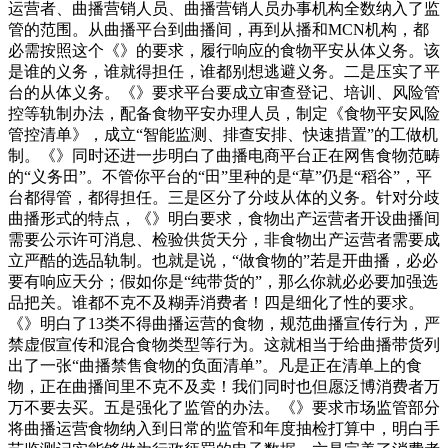
运营者、曲播营销人员、曲播营销人员办事机构全数纳入了监
管的范围。从曲播平台到曲播间，再到从播和MCN机构，都
必需按照这个《》的要求，履行响应的食物平安从体义务。该
是谁的义务，谁就得担任，谁都别想逃避义务。二是压实了平
台的从体义务。《》要求平台要成立审查登记、培训、风险管
控等轨制办法，配备食物平安办理人员，制定《食物平安风险
管控清单》，成立“智能监测、排查安排、快速措置”的工做机
制。《》同时还进一步明白了曲播电商平台正在网售食物范畴
的“义务田”。不管你平台的“田”里种的是“草”仍是“稻谷”，平
台都得管，都得担任。三是区分了分歧从体的义务。针对分歧
曲播形式的特点，《》明白要求，食物出产运营者开设曲播间
需要公示许可消息、检验供货天分，非食物出产运营者需要成
立严酷的选品轨制。也就是说，“做食物的”若是开曲播，必必
要有响应天分；假如你是“纯带货的”，那么你就必必要加强选
品把关。谁都不克不及糊弄消费者！四是细化了性的要求。
《》明白了13类不得曲播运营的食物，规范曲播宣传行为，严
禁虚假宣传和混合食物类型等行为。这就相当于给曲播带货列
出了一张“曲播禁售食物的负面清单”。凡是正在清单上的食
物，正在曲播间里不克不及卖！我们同时也但愿泛博消费者万
万不要去买。五是强化了监管的办法。《》要求市场监管部分
将曲播运营食物纳入到日常的监管和年度抽检打算中，明白手