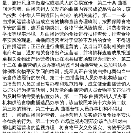
量、施行尺度等做虚假或者惹人的贸易宣传；第二十条 曲播
间运营者、曲播营销人员发布的曲播内容形成贸易告白的，该
当按照《中华人平易近国告白法》的相关施行。第二十一条
曲播间运营者该当成立食物抽样查验办理轨制，按照保障食物
平安的需要，连系食物类别、食物平安风险情况、消费者赞扬
举报等现实环境，对曲播运营的食物进行抽样查验，排查食物
平安风险现患。曲播间运营者对于查验不及格的食物，不得进
行曲播运营；正正在进行曲播运营的，该当当即遏制相关曲播
电商勾当，通知相关食物出产运营者，并将抽样查验成果报送
至相关食物出产运营者所正在地县级市场监视办理部分。第二
十二条 曲播营销人员办事机构该当对曲播营销人员加强法令
律例和食物平安学问的培训，提示其正在食物曲播电商勾当中
该当依法履行的权利。第二十 曲播营销人员办事机构该当对
曲播营销人员加强日常办理和规范指导，成立健全曲播营销人
员违法行为措置轨制，对发觉的曲播营销人员食物平安违法行
为及时采纳需要的措置办法。第二十四条 曲播营销人员办事
机构供给食物曲播选品办事的，该当按照本第十六条第二款、
第三款的施行。第二十五条 曲播营销人员办事机构不得组
织、、帮帮曲播间运营者、曲播营销人员实施违反食物平安法
令律例的行为。第二十六条 市场监视办理部分该当加强对曲
播电商运营者的监视办理，将食物平安义务落实、食物平安风