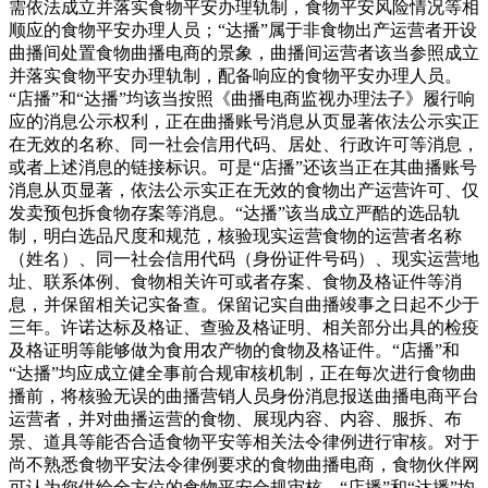
需依法成立并落实食物平安办理轨制，食物平安风险情况等相
顺应的食物平安办理人员；“达播”属于非食物出产运营者开设
曲播间处置食物曲播电商的景象，曲播间运营者该当参照成立
并落实食物平安办理轨制，配备响应的食物平安办理人员。
“店播”和“达播”均该当按照《曲播电商监视办理法子》履行响
应的消息公示权利，正在曲播账号消息从页显著依法公示实正
在无效的名称、同一社会信用代码、居处、行政许可等消息，
或者上述消息的链接标识。可是“店播”还该当正在其曲播账号
消息从页显著，依法公示实正在无效的食物出产运营许可、仅
发卖预包拆食物存案等消息。“达播”该当成立严酷的选品轨
制，明白选品尺度和规范，核验现实运营食物的运营者名称
（姓名）、同一社会信用代码（身份证件号码）、现实运营地
址、联系体例、食物相关许可或者存案、食物及格证件等消
息，并保留相关记实备查。保留记实自曲播竣事之日起不少于
三年。许诺达标及格证、查验及格证明、相关部分出具的检疫
及格证明等能够做为食用农产物的食物及格证件。“店播”和
“达播”均应成立健全事前合规审核机制，正在每次进行食物曲
播前，将核验无误的曲播营销人员身份消息报送曲播电商平台
运营者，并对曲播运营的食物、展现内容、内容、服拆、布
景、道具等能否合适食物平安等相关法令律例进行审核。对于
尚不熟悉食物平安法令律例要求的食物曲播电商，食物伙伴网
可认为您供给全方位的食物平安合规审核。“店播”和“达播”均