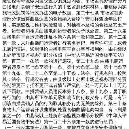
险管控等环境做为监视查抄的沉点内容。市场监视办理部分对
曲播电商食物平安违法行为的手艺监测记实材料，能够做为实
施行政惩罚等行政办法的电子数据。第二十七条 市场监视办
理部分该当将曲播运营的食物纳入食物平安抽样查验年度打
算，实施监视抽检和风险监测，对抽检不及格的食物及其出产
者、运营者和相关曲播电商运营者依法予以处置。第二十八条
曲播电商平台运营者违反本第六条第一款和第二款、第十二条
第一款，未对曲播间运营者进行实名登记、审查许可证，或者
未履行演讲、遏制供给曲播电商平台办事等权利的，由县级以
上处所市场监视办理部分按照《中华人平易近国食物平安法》
第一百三十一条第一款的进行惩罚。第二十九条 曲播电商运
营者违反本第七条至第十一条、第十六条第二款、第十七条至
第十九条、第二十二条至第二十五条，法令、行规有的，按照
其；法令、行规没有的，由县级以上处所市场监视办理部分责
令期限更正；拒不更正或者情节严沉的，处一万元以上十万元
以下罚款。曲播营销人员违反本第十八条、第十九条，属于职
务行为的，由其所正在单元承担响应的行政义务；可是，有证
明该曲播营销人员的行为取其职务行为无关的除外。第三十条
食物出产运营者开设曲播间处置食物曲播电商勾当，有下列景
象之一的，由县级以上处所市场监视办理部分按照《中华人平
易近国食物平安法》第一百二十六条第一款的进行惩罚：
（一）违反本第十四条第一款，未按成立食物平安办理轨制，