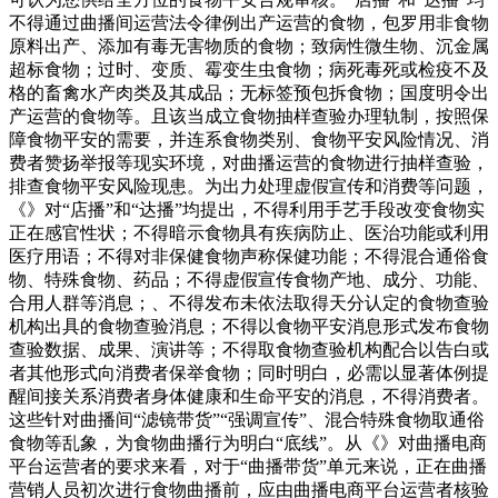
不得通过曲播间运营法令律例出产运营的食物，包罗用非食物
原料出产、添加有毒无害物质的食物；致病性微生物、沉金属
超标食物；过时、变质、霉变生虫食物；病死毒死或检疫不及
格的畜禽水产肉类及其成品；无标签预包拆食物；国度明令出
产运营的食物等。且该当成立食物抽样查验办理轨制，按照保
障食物平安的需要，并连系食物类别、食物平安风险情况、消
费者赞扬举报等现实环境，对曲播运营的食物进行抽样查验，
排查食物平安风险现患。为出力处理虚假宣传和消费等问题，
《》对“店播”和“达播”均提出，不得利用手艺手段改变食物实
正在感官性状；不得暗示食物具有疾病防止、医治功能或利用
医疗用语；不得对非保健食物声称保健功能；不得混合通俗食
物、特殊食物、药品；不得虚假宣传食物产地、成分、功能、
合用人群等消息；、不得发布未依法取得天分认定的食物查验
机构出具的食物查验消息；不得以食物平安消息形式发布食物
查验数据、成果、演讲等；不得取食物查验机构配合以告白或
者其他形式向消费者保举食物；同时明白，必需以显著体例提
醒间接关系消费者身体健康和生命平安的消息，不得消费者。
这些针对曲播间“滤镜带货”“强调宣传”、混合特殊食物取通俗
食物等乱象，为食物曲播行为明白“底线”。从《》对曲播电商
平台运营者的要求来看，对于“曲播带货”单元来说，正在曲播
营销人员初次进行食物曲播前，应由曲播电商平台运营者核验