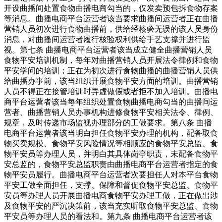
开设曲播间处置食物曲播电商勾当的，仅发卖预包拆食物存案
等消息。曲播电商平台运营者该当要求曲播间运营者正在曲播
营销人员初次进行食物曲播前，供给经核验无误的该人员身份
消息，对曲播间运营者履行核验权利供给手艺支撑并进行监
视。第七条 曲播电商平台运营者该当成立健全曲播营销人员
食物平安培训机制，每年对曲播营销人员开展法令律例和食物
平安学问的培训；正在为初次进行食物曲播的曲播营销人员供
给曲播办事前，该当组织开展食物平安方面的培训。曲播营销
人员不得正在接管培训时弄虚做假或者拒不加入培训。曲播电
商平台运营者该当每年组织处置食物曲播电商勾当的曲播间运
营者、曲播营销人员办事机构进修食物平安相关法令、律例、
规章，及时传递市场监视办理部分的工做要求。第八条 曲播
电商平台运营者该当明白担任食物平安办理的机构，配备取食
物买卖规模、食物平安风险情况等相顺应的食物平安总监、食
物平安员等办理人员，并明白其具体岗亭职责，未配备食物平
安总监的，食物平安总监职责由曲播电商平台运营者指定的食
物平安员履行。曲播电商平台运营者次要担任人对本平台食物
平安工做全面担任，支撑、保障和督促食物平安总监、食物平
安员等办理人员开展曲播电商食物平安办理工做，正在做出涉
及食物平安的严沉决策前，该当充实听取食物平安总监、食物
平安员等办理人员的看法和。第九条 曲播电商平台运营者该